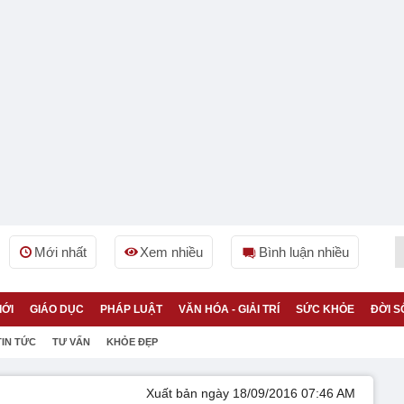
Mới nhất
Xem nhiều
Bình luận nhiều
IỚI
GIÁO DỤC
PHÁP LUẬT
VĂN HÓA - GIẢI TRÍ
SỨC KHỎE
ĐỜI S
TIN TỨC
TƯ VẤN
KHỎE ĐẸP
Xuất bản ngày 18/09/2016 07:46 AM