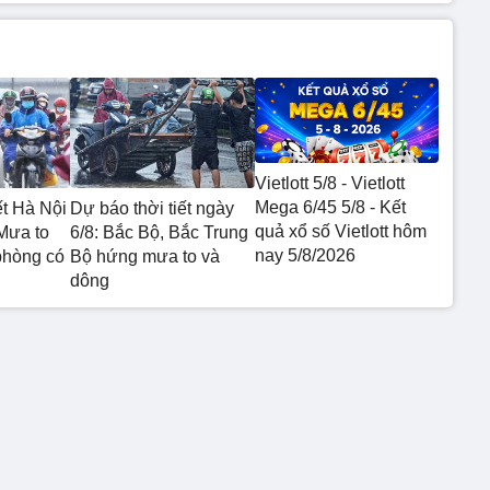
Vietlott 5/8 - Vietlott
Mega 6/45 5/8 - Kết
Dự báo thời tiết ngày
ết Hà Nội
quả xổ số Vietlott hôm
6/8: Bắc Bộ, Bắc Trung
Mưa to
nay 5/8/2026
Bộ hứng mưa to và
phòng có
dông