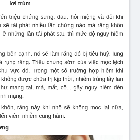
lợi trùm
n triệu chứng sưng, đau, hôi miệng và đôi khi
 sẽ tái phát nhiều lần chừng nào mà răng khôn
 ở những lần tái phát sau thì mức độ nguy hiểm
 bên cạnh, nó sẽ làm răng đó bị tiêu huỷ, lung
 là rụng răng. Triệu chứng sớm của việc mọc lệch
hu vực đó. Trong một số truờng hợp hiếm khi
hông được chữa trị kịp thời, nhiễm trùng lây lan
hư mang tai, má, mắt, cổ... gây nguy hiểm đến
tính mạng.
 khôn, răng này khi nhổ sẽ không mọc lại nữa,
đến viêm nhiễm cung hàm.
ợng