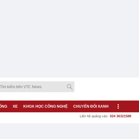
ỐNG
XE
KHOA HỌC CÔNG NGHỆ
CHUYỂN ĐỔI XANH
Liên hệ quảng cáo:
024 36321588