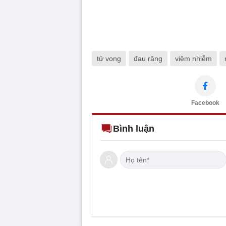
tử vong
đau răng
viêm nhiễm
Facebook
Bình luận