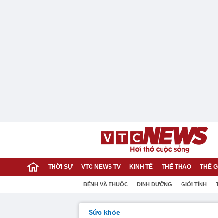
THỜI SỰ
VTC NEWS TV
KINH TẾ
THỂ THAO
THẾ G
BỆNH VÀ THUỐC
DINH DƯỠNG
GIỚI TÍNH
Sức khỏe