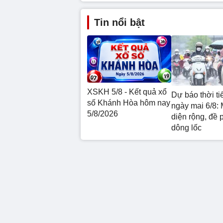
Tin nổi bật
XSKH 5/8 - Kết quả xổ
Dự báo thời ti
số Khánh Hòa hôm nay
ngày mai 6/8: 
5/8/2026
diện rộng, đề 
dông lốc