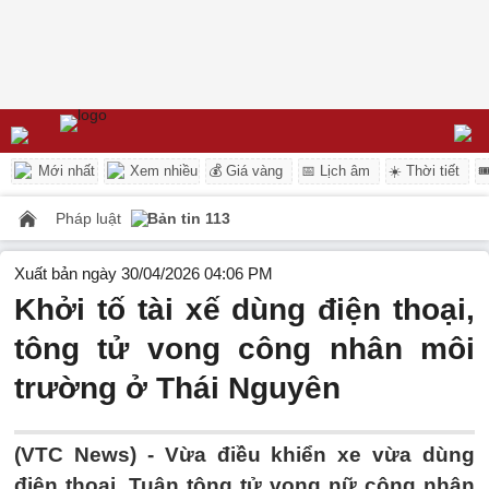
Mới nhất
Xem nhiều
💰 Giá vàng
📅 Lịch âm
☀️ Thời tiết

Pháp luật
Bản tin 113
Xuất bản ngày 30/04/2026 04:06 PM
Khởi tố tài xế dùng điện thoại,
tông tử vong công nhân môi
trường ở Thái Nguyên
(VTC News) -
Vừa điều khiển xe vừa dùng
điện thoại, Tuân tông tử vong nữ công nhân