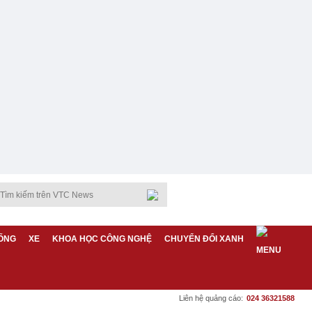
ỐNG
XE
KHOA HỌC CÔNG NGHỆ
CHUYỂN ĐỔI XANH
Liên hệ quảng cáo:
024 36321588