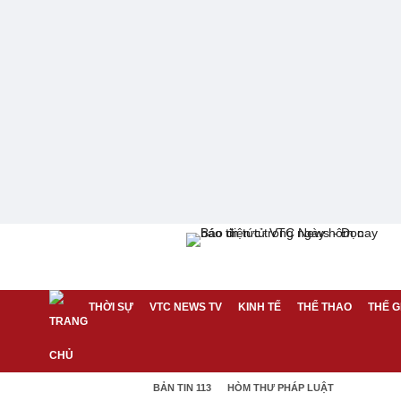
THỜI SỰ
VTC NEWS TV
KINH TẾ
THỂ THAO
THẾ G
BẢN TIN 113
HÒM THƯ PHÁP LUẬT