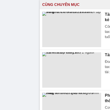
CÙNG CHUYÊN MỤC
Tà
kẻ
Côn
tax
tuổ
Tà
Đoạ
tax
tà
Ph
th
Cơ 