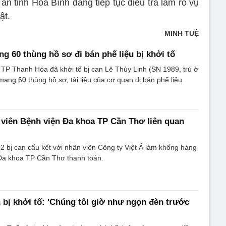
n tỉnh Hòa Bình đang tiếp tục điều tra làm rõ vụ
ật.
MINH TUỆ
g 60 thùng hồ sơ đi bán phế liệu bị khởi tố
TP Thanh Hóa đã khởi tố bị can Lê Thùy Linh (SN 1989, trú ở
ang 60 thùng hồ sơ, tài liệu của cơ quan đi bán phế liệu.
 viên Bệnh viện Đa khoa TP Cần Thơ liên quan
2 bị can cấu kết với nhân viên Công ty Việt Á làm khống hàng
Đa khoa TP Cần Thơ thanh toán.
 bị khởi tố: 'Chúng tôi giờ như ngọn đèn trước