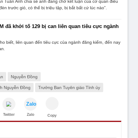
n Tuấn Anh chia sẻ anh đang chờ kết luận của cơ quan điều
èn trước gió, có thể bị triệu tập, bị bắt bất cứ lúc nào”.
 đã khởi tố 129 bị can liên quan tiêu cực ngành
o biết, liên quan đến tiêu cực của ngành đăng kiểm, đến nay
an.
án
Nguyễn Đồng
nh Nguyễn Đồng
Trưởng Ban Tuyên giáo Tỉnh ủy
Zalo
Twitter
Zalo
Copy