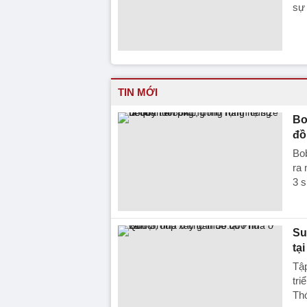
sự
TIN MỚI
Bo
đồ
Bob
ra 
3 s
Su
tạ
Tậ
tri
Thớ