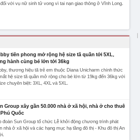
 đối với vụ nữ sinh tử vong vì tai nạn giao thông ở Vĩnh Long.
bby tiên phong mở rộng hệ size tã quần tới 5XL,
ng hành cùng bé lớn tới 36kg
by, thương hiệu tã trẻ em thuộc Diana Unicharm chính thức
mắt hệ size tã quần mở rộng cho bé lớn từ 19kg đến 36kg với
ize chuyên biệt: 3XL, 4XL và 5XL.
n Group xây gần 50.000 nhà ở xã hội, nhà ở cho thuê
i Phú Quốc
p đoàn Sun Group tổ chức Lễ khởi động chương trình phát
ển nhà ở xã hội và các hạng mục hạ tầng đô thị - Khu đô thị An
i.