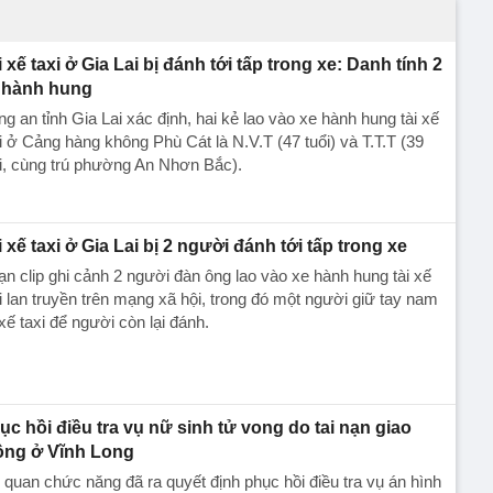
i xế taxi ở Gia Lai bị đánh tới tấp trong xe: Danh tính 2
 hành hung
g an tỉnh Gia Lai xác định, hai kẻ lao vào xe hành hung tài xế
i ở Cảng hàng không Phù Cát là N.V.T (47 tuổi) và T.T.T (39
i, cùng trú phường An Nhơn Bắc).
i xế taxi ở Gia Lai bị 2 người đánh tới tấp trong xe
n clip ghi cảnh 2 người đàn ông lao vào xe hành hung tài xế
i lan truyền trên mạng xã hội, trong đó một người giữ tay nam
i xế taxi để người còn lại đánh.
ục hồi điều tra vụ nữ sinh tử vong do tai nạn giao
ông ở Vĩnh Long
quan chức năng đã ra quyết định phục hồi điều tra vụ án hình