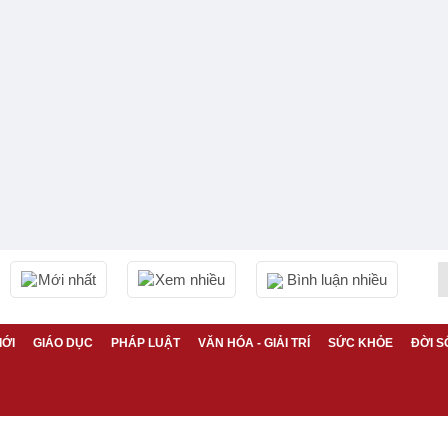
Mới nhất
Xem nhiều
Bình luận nhiều
IỚI
GIÁO DỤC
PHÁP LUẬT
VĂN HÓA - GIẢI TRÍ
SỨC KHỎE
ĐỜI S