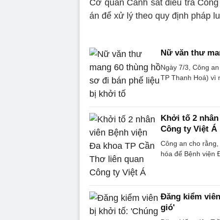
Cơ quan Cảnh sát điều tra Công a
án để xử lý theo quy định pháp lu
Nữ văn thư man
Ngày 7/3, Công an 
TP Thanh Hoá) vì m
Khởi tố 2 nhân
Công ty Việt Á
Công an cho rằng, 
hóa để Bệnh viện 
Đăng kiểm viên
gió'