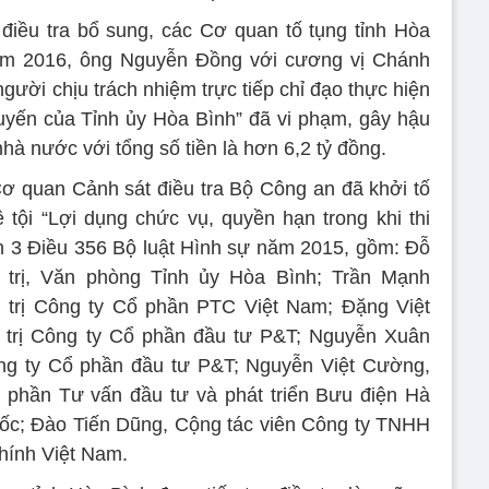
điều tra bổ sung, các Cơ quan tố tụng tỉnh Hòa
năm 2016, ông Nguyễn Đồng với cương vị Chánh
gười chịu trách nhiệm trực tiếp chỉ đạo thực hiện
uyến của Tỉnh ủy Hòa Bình” đã vi phạm, gây hậu
hà nước với tổng số tiền là hơn 6,2 tỷ đồng.
Cơ quan Cảnh sát điều tra Bộ Công an đã khởi tố
 tội “Lợi dụng chức vụ, quyền hạn trong khi thi
n 3 Điều 356 Bộ luật Hình sự năm 2015, gồm: Đỗ
trị, Văn phòng Tỉnh ủy Hòa Bình; Trần Mạnh
 trị Công ty Cổ phần PTC Việt Nam; Đặng Việt
 trị Công ty Cổ phần đầu tư P&T; Nguyễn Xuân
ng ty Cổ phần đầu tư P&T; Nguyễn Việt Cường,
phần Tư vấn đầu tư và phát triển Bưu điện Hà
ốc; Đào Tiến Dũng, Cộng tác viên Công ty TNHH
chính Việt Nam.