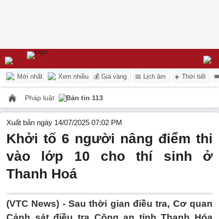
Mới nhất
Xem nhiều
💰 Giá vàng
📅 Lịch âm
☀️ Thời tiết

Pháp luật
Bản tin 113
Xuất bản ngày 14/07/2025 07:02 PM
Khởi tố 6 người nâng điểm thi
vào lớp 10 cho thí sinh ở
Thanh Hoá
(VTC News) -
Sau thời gian điều tra, Cơ quan
Cảnh sát điều tra Công an tỉnh Thanh Hóa