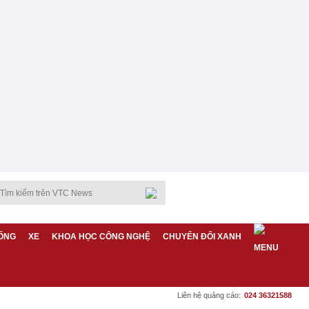
ỐNG
XE
KHOA HỌC CÔNG NGHỆ
CHUYỂN ĐỔI XANH
Liên hệ quảng cáo:
024 36321588