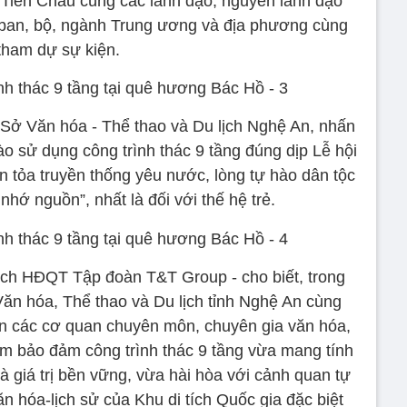
Tiến Châu cùng các lãnh đạo, nguyên lãnh đạo
ban, bộ, ngành Trung ương và địa phương cùng
tham dự sự kiện.
Sở Văn hóa - Thể thao và Du lịch Nghệ An, nhấn
o sử dụng công trình thác 9 tầng đúng dịp Lễ hội
 tỏa truyền thống yêu nước, lòng tự hào dân tộc
nhớ nguồn”, nhất là đối với thế hệ trẻ.
ch HĐQT Tập đoàn T&T Group - cho biết, trong
 Văn hóa, Thể thao và Du lịch tỉnh Nghệ An cùng
n các cơ quan chuyên môn, chuyên gia văn hóa,
hằm bảo đảm công trình thác 9 tầng vừa mang tính
à giá trị bền vững, vừa hài hòa với cảnh quan tự
n hóa-lịch sử của Khu di tích Quốc gia đặc biệt