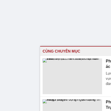
CÙNG CHUYÊN MỤC
Phá
ác
Lực
vực
đán
Ph
Tr