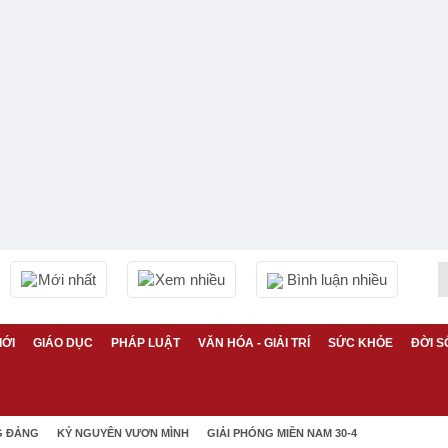
Mới nhất
Xem nhiều
Bình luận nhiều
IỚI
GIÁO DỤC
PHÁP LUẬT
VĂN HÓA - GIẢI TRÍ
SỨC KHỎE
ĐỜI S
G ĐẢNG
KỶ NGUYÊN VƯƠN MÌNH
GIẢI PHÓNG MIỀN NAM 30-4