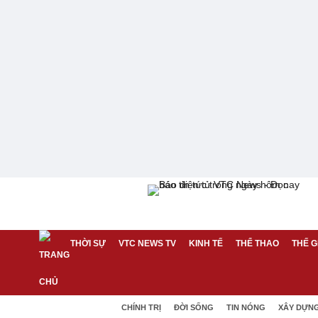
THỜI SỰ
VTC NEWS TV
KINH TẾ
THỂ THAO
THẾ G
CHÍNH TRỊ
ĐỜI SỐNG
TIN NÓNG
XÂY DỰN