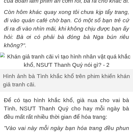
của đoàn làm phim ăn cơm rồi, bà ra chỗ khác đi.
Còn hôm khác quay xong tôi chưa kịp tẩy trang,
đi vào quán café chờ bạn. Có một số bạn trẻ cứ
đi ra đi vào nhìn mãi, khi không chịu được bạn ấy
hỏi: Bà ơi có phải bà đóng bà Nga bún riêu
không?“.
Hình ảnh bà Tình khắc khổ trên phim khiến khán
giả tranh cãi.
Để có tạo hình khắc khổ, già nua cho vai bà
Tình, NSƯT Thanh Quý cho hay mỗi ngày bà
đều mất rất nhiều thời gian để hóa trang:
”Vào vai này mỗi ngày bạn hóa trang đều phun