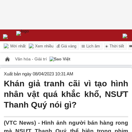
Mới nhất
Xem nhiều
💰 Giá vàng
📅 Lịch âm
☀️ Thời tiết

Văn hóa - Giải trí
Sao Việt
Xuất bản ngày 08/04/2023 10:31 AM
Khán giả tranh cãi vì tạo hình
nhân vật quá khắc khổ, NSƯT
Thanh Quý nói gì?
(VTC News) -
Hình ảnh người bán hàng rong
mà NSƯT Thanh Quý thể hiện trong phim