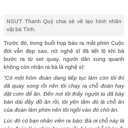
NSƯT Thanh Quý chia sẻ về tạo hình nhân
vật bà Tình.
Trước đó, trong buổi họp báo ra mắt phim Cuộc
đời vẫn đẹp sao, nữ nghệ sĩ đã tiết lộ khi bà
bước ra từ set quay, người dân xung quanh
không còn nhận ra bà là nghệ sĩ:
”Có một hôm đoàn đang tiếp tục làm còn tôi thì
đã quay xong rồi nên tôi chạy ra chỗ đoàn hay
đặt cơm để ăn. Đến nơi tôi thấy người ta đã bày
bàn dài đầy đồ ăn rồi, tôi yên tâm đó là chỗ ăn
của đoàn làm phim nên tôi ngồi vào đó chờ ăn.
Lúc đó có bạn nhân viên ra bảo: Bà ơi chỗ này là