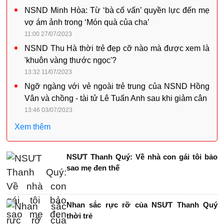
NSND Minh Hòa: Từ ‘bà cố vấn’ quyền lực đến mẹ
vợ ám ảnh trong ‘Món quà của cha’
11:00 27/07/2023
NSND Thu Hà thời trẻ đẹp cỡ nào mà được xem là
'khuôn vàng thước ngọc'?
13:32 11/07/2023
Ngỡ ngàng với vẻ ngoài trẻ trung của NSND Hồng
Vân và chồng - tài tử Lê Tuấn Anh sau khi giảm cân
13:46 03/07/2023
Xem thêm
NSƯT Thanh Quý: Về nhà con gái tôi bảo
sao mẹ đen thế
Nhan sắc rực rỡ của NSƯT Thanh Quý
thời trẻ