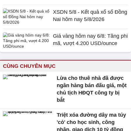
XSDN 5/8 - Kết quả xổ số Đồng
Nai hôm nay 5/8/2026
Giá vàng hôm nay 6/8: Tăng phi
mã, vượt 4.200 USD/ounce
CÙNG CHUYÊN MỤC
Lừa cho thuê nhà đã được
ngân hàng bán đấu giá, một
chủ tịch HĐQT công ty bị
bắt
Triệt xóa đường dây ma túy
'cỏ' cho học sinh, công
nhân, giao dịch 10 tỷ đồng