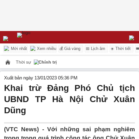
Mới nhất
Xem nhiều
💰 Giá vàng
📅 Lịch âm
☀️ Thời tiết

Thời sự
Chính trị
Xuất bản ngày 13/01/2023 05:36 PM
Khai trừ Đảng Phó Chủ tịch
UBND TP Hà Nội Chử Xuân
Dũng
(VTC News) -
Với những sai phạm nghiêm
trọng trong quá trình công tác ông Chử Xuân