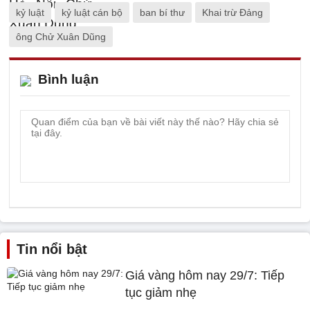
kỷ luật
kỷ luật cán bộ
ban bí thư
Khai trừ Đảng
ông Chử Xuân Dũng
Bình luận
Tin nổi bật
Giá vàng hôm nay 29/7: Tiếp
tục giảm nhẹ