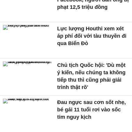
phạt 12,5 triệu đồng
Lực lượng Houthi xem xét
áp phí đối với tàu thuyền đi
qua Biển Đỏ
Chủ tịch Quốc hội: 'Dù một
ý kiến, nếu chúng ta không
tiếp thu thì cũng phải giải
trình thật rõ'
Đau ngực sau cơn sốt nhẹ,
bé gái 11 tuổi rơi vào sốc
tim nguy kịch