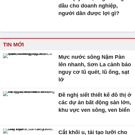
dầu cho doanh nghiệp,
người dân được lợi gì?
TIN MỚI
Mực nước sông Nậm Pàn
lên nhanh, Sơn La cảnh báo
nguy cơ lũ quét, lũ ống, sạt
lở
Đề nghị siết thiết kế đô thị ở
các dự án bất động sản lớn,
khu vực ven sông, ven biển
Cắt khối u, tái tạo lưỡi cho