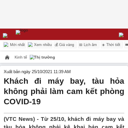
Mới nhất
Xem nhiều
💰 Giá vàng
📅 Lịch âm
☀️ Thời tiết

Kinh tế
Thị trường
Xuất bản ngày 25/10/2021 11:39 AM
Khách đi máy bay, tàu hỏa
không phải làm cam kết phòng
COVID-19
(VTC News) -
Từ 25/10, khách đi máy bay và
tàu hỏa không phải kê khai bản cam kết