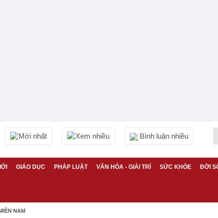
Mới nhất
Xem nhiều
Bình luận nhiều
IỚI
GIÁO DỤC
PHÁP LUẬT
VĂN HÓA - GIẢI TRÍ
SỨC KHỎE
ĐỜI S
MIỀN NAM