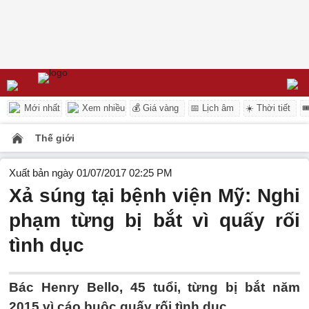
Mới nhất
Xem nhiều
💰 Giá vàng
📅 Lịch âm
☀️ Thời tiết

Thế giới
Xuất bản ngày 01/07/2017 02:25 PM
Xả súng tại bệnh viện Mỹ: Nghi
phạm từng bị bắt vì quấy rối
tình dục
Bác Henry Bello, 45 tuổi, từng bị bắt năm
2015 vì cáo buộc quấy rối tình dục.