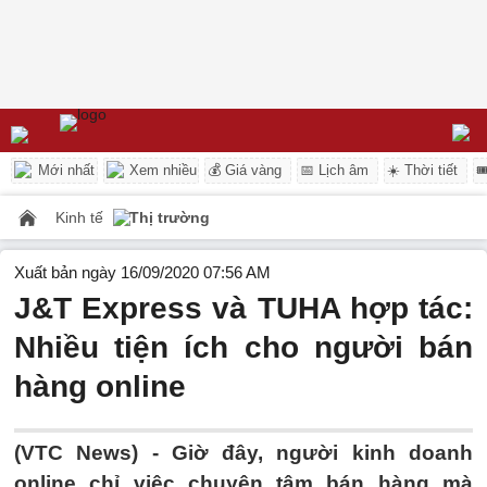
Mới nhất
Xem nhiều
💰 Giá vàng
📅 Lịch âm
☀️ Thời tiết

Kinh tế
Thị trường
Xuất bản ngày 16/09/2020 07:56 AM
J&T Express và TUHA hợp tác:
Nhiều tiện ích cho người bán
hàng online
(VTC News) -
Giờ đây, người kinh doanh
online chỉ việc chuyên tâm bán hàng mà