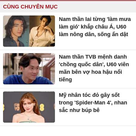
CÙNG CHUYÊN MỤC
Nam thần lai từng 'làm mưa
làm gió' khắp châu Á, U60
làm nông dân, sống ẩn dật
Nam thần TVB mệnh danh
'chồng quốc dân', U60 viên
mãn bên vợ hoa hậu nổi
tiếng
Mỹ nhân tóc đỏ gây sốt
trong 'Spider-Man 4', nhan
sắc như búp bê