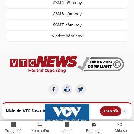
XSMN hôm nay
XSMB hôm nay
XSMT hôm nay
Vietlott hôm nay
Nhận tin VTC News trên Google
×
Theo dõi
BÁO ĐIỆN TỬ VTC NEWS
Trang chủ
Xem nhiều
Bình luận
Chia sẻ
Cỡ chữ