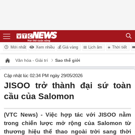
Mới nhất
Xem nhiều
💰 Giá vàng
📅 Lịch âm
☀️ Thời tiết

Văn hóa - Giải trí
Sao thế giới
Cập nhật lúc 02:34 PM ngày 29/05/2026
JISOO trở thành đại sứ toàn
cầu của Salomon
(VTC News) -
Việc hợp tác với JISOO nằm
trong chiến lược mở rộng của Salomon từ
thương hiệu thể thao ngoài trời sang thời