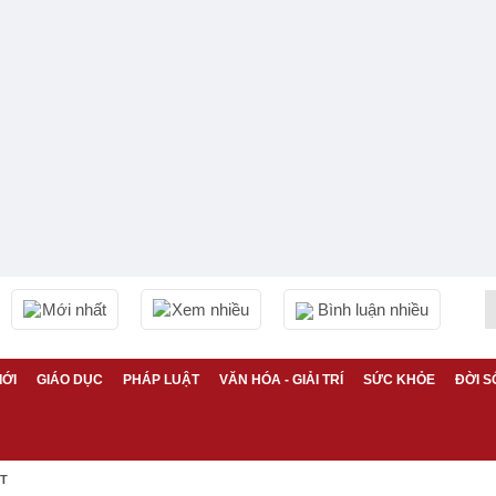
Mới nhất
Xem nhiều
Bình luận nhiều
IỚI
GIÁO DỤC
PHÁP LUẬT
VĂN HÓA - GIẢI TRÍ
SỨC KHỎE
ĐỜI S
ỆT