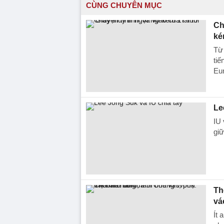
CÙNG CHUYÊN MỤC
Ch
ké
Từ 
tiế
Eu
Le
IU 
giữ
Th
vá
Ít 