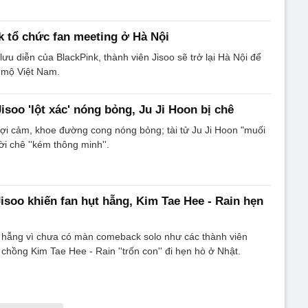
k tổ chức fan meeting ở Hà Nội
ưu diễn của BlackPink, thành viên Jisoo sẽ trở lại Hà Nội để
 mộ Việt Nam.
isoo 'lột xác' nóng bỏng, Ju Ji Hoon bị chê
gợi cảm, khoe đường cong nóng bỏng; tài tử Ju Ji Hoon "muối
ời chê ''kém thông minh''.
Jisoo khiến fan hụt hẫng, Kim Tae Hee - Rain hẹn
t hẫng vì chưa có màn comeback solo như các thành viên
chồng Kim Tae Hee - Rain ''trốn con'' đi hẹn hò ở Nhật.