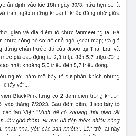
ợc ấn định vào lúc 18h ngày 30/3, hứa hẹn sẽ là
và tràn ngập những khoảnh khắc đáng nhớ giữa
 thời gian và địa điểm tổ chức fanmeeting tại Hà
ẫn chưa công bố sơ đồ chỗ ngồi (seat map) và giá
g dừng chân trước đó của Jisoo tại Thái Lan và
mức giá dao động từ 2,3 triệu đến 5,7 triệu đồng
cao nhất khoảng 5,5 triệu đến 5,7 triệu đồng.
hiều người hâm mộ bày tỏ sự phấn khích nhưng
‘’cháy vé“...
 viên BlackPink từng có 2 đêm diễn trong khuôn
i vào tháng 7/2023. Sau đêm diễn, Jisoo bày tỏ
các fan Việt: ”
Mình đã có khoảng thời gian rất
lần đầu ghé thăm. BLINK đã tiếp thêm nhiều năng
i nhau nha, yêu các bạn nhiều!“.
Lần trở lại này