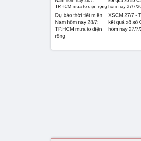
Dự báo thời tiết miền
XSCM 27/7 - T
Nam hôm nay 28/7:
kết quả xổ số
TP.HCM mưa to diện
hôm nay 27/7/
rộng