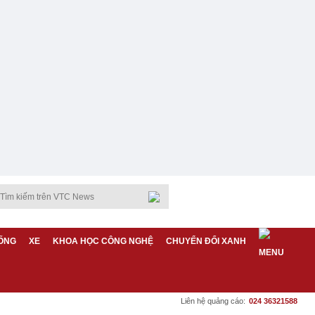
ỐNG
XE
KHOA HỌC CÔNG NGHỆ
CHUYỂN ĐỔI XANH
Liên hệ quảng cáo:
024 36321588