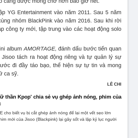
olo càng được mong chờ hơn bao giờ hết.
hập YG Entertainment vào năm 2011. Sau 5 năm
 cùng nhóm BlackPink vào năm 2016. Sau khi rời
ập công ty mới, tập trung vào các hoạt động solo
ini album
AMORTAGE,
đánh dấu bước tiến quan
c Jisoo tách ra hoạt động riêng và tự quản lý sự
ớc đi đầy táo bạo, thể hiện sự tự tin và mong
 ca sỹ.
LÊ CHI
Nữ thần Kpop' chia sẻ vụ ghép ảnh nóng, phim của
c
 cho biết vụ bị cắt ghép ảnh nóng để lại một vết sẹo lớn
him mới của Jisoo (Blackpink) lại gây sốt và lập kỷ lục người