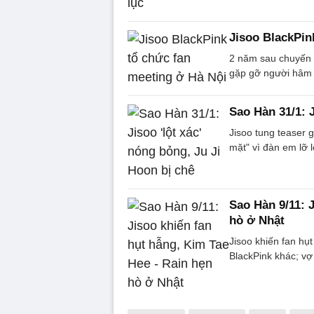
Jisoo BlackPin
2 năm sau chuyến l
gặp gỡ người hâm
Sao Hàn 31/1: J
Jisoo tung teaser 
mặt" vì đàn em lỡ l
Sao Hàn 9/11: 
hò ở Nhật
Jisoo khiến fan hụ
BlackPink khác; vợ 