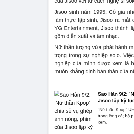
của Jisoo với tư cách nghệ sĩ s
Jisoo sinh năm 1995. Cô gia n
làm thực tập sinh, Jisoo ra mắt
YG Entertainment, Jisoo thành l
gồm diễn xuất và âm nhạc.
Nữ thần tượng vừa phát hành m
trọng trong sự nghiệp solo. Việ
nghiệp của mình được xem là bư
muốn khẳng định bản thân của nữ
Sao Hàn 9/2: '
Jisoo lập kỷ lụ
"Nữ thần Kpop" UEE
trong lòng cô; bộ p
xem.