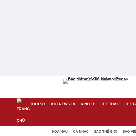
THỜI SỰ
VTC NEWS TV
KINH TẾ
THỂ THAO
THẾ G
HOA HẬU
CA NHẠC
SAO THẾ GIỚI
SAO VI