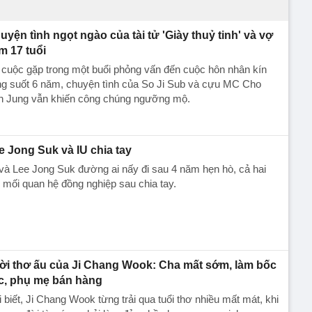
uyện tình ngọt ngào của tài tử 'Giày thuỷ tinh' và vợ
m 17 tuổi
cuộc gặp trong một buổi phỏng vấn đến cuộc hôn nhân kín
ng suốt 6 năm, chuyện tình của So Ji Sub và cựu MC Cho
n Jung vẫn khiến công chúng ngưỡng mộ.
e Jong Suk và IU chia tay
và Lee Jong Suk đường ai nấy đi sau 4 năm hẹn hò, cả hai
 mối quan hệ đồng nghiệp sau chia tay.
ời thơ ấu của Ji Chang Wook: Cha mất sớm, làm bốc
c, phụ mẹ bán hàng
ai biết, Ji Chang Wook từng trải qua tuổi thơ nhiều mất mát, khi