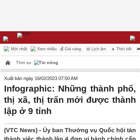
Mới nhất
Xem nhiều
💰 Giá vàng
📅 Lịch âm
☀️ Thời tiết

Thời sự
Tin nóng
Xuất bản ngày 16/02/2023 07:50 AM
Infographic: Những thành phố,
thị xã, thị trấn mới được thành
lập ở 9 tỉnh
(VTC News) -
Ủy ban Thường vụ Quốc hội tán
thành việc thành lập 4 đơn vị hành chính cấp