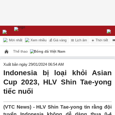
Mới nhất
Xem nhiều
💰 Giá vàng
📅 Lịch âm
☀️ Thời tiết

Thể thao
Bóng đá Việt Nam
Xuất bản ngày 29/01/2024 06:54 AM
Indonesia bị loại khỏi Asian
Cup 2023, HLV Shin Tae-yong
tiếc nuối
(VTC News) -
HLV Shin Tae-yong tin rằng đội
tuyển Indonesia không dễ dàng thua 0-4