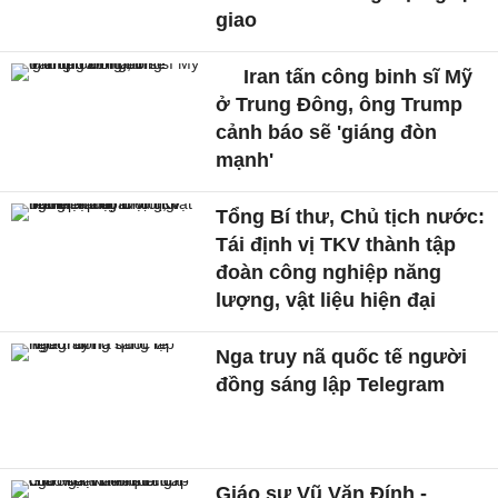
giao
Iran tấn công binh sĩ Mỹ
ở Trung Đông, ông Trump
cảnh báo sẽ 'giáng đòn
mạnh'
Tổng Bí thư, Chủ tịch nước:
Tái định vị TKV thành tập
đoàn công nghiệp năng
lượng, vật liệu hiện đại
Nga truy nã quốc tế người
đồng sáng lập Telegram
Giáo sư Vũ Văn Đính -