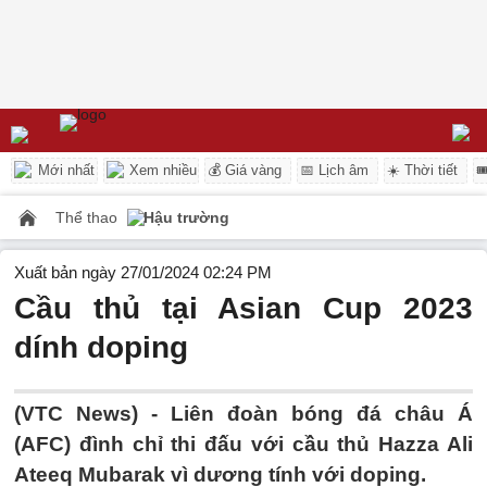
Mới nhất
Xem nhiều
💰 Giá vàng
📅 Lịch âm
☀️ Thời tiết

Thể thao
Hậu trường
Xuất bản ngày 27/01/2024 02:24 PM
Cầu thủ tại Asian Cup 2023
dính doping
(VTC News) -
Liên đoàn bóng đá châu Á
(AFC) đình chỉ thi đấu với cầu thủ Hazza Ali
Ateeq Mubarak vì dương tính với doping.