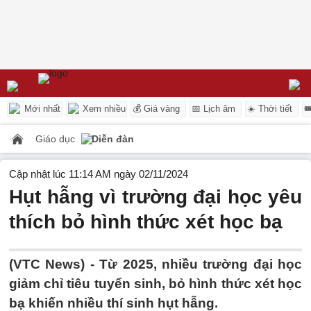
Mới nhất
Xem nhiều
💰 Giá vàng
📅 Lịch âm
☀️ Thời tiết

Giáo dục
Diễn đàn
Cập nhật lúc 11:14 AM ngày 02/11/2024
Hụt hẫng vì trường đại học yêu
thích bỏ hình thức xét học bạ
(VTC News) -
Từ 2025, nhiều trường đại học
giảm chỉ tiêu tuyển sinh, bỏ hình thức xét học
bạ khiến nhiều thí sinh hụt hẫng.