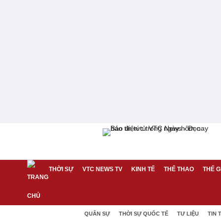
THỜI SỰ
VTC NEWS TV
KINH TẾ
THỂ THAO
THẾ G
QUÂN SỰ
THỜI SỰ QUỐC TẾ
TƯ LIỆU
TIN 