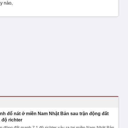
y nào,
nh đổ nát ở miền Nam Nhật Bản sau trận động đất
1 độ richter
n động đất mạnh 7,1 độ richter xảy ra tại miền Nam Nhật Bản