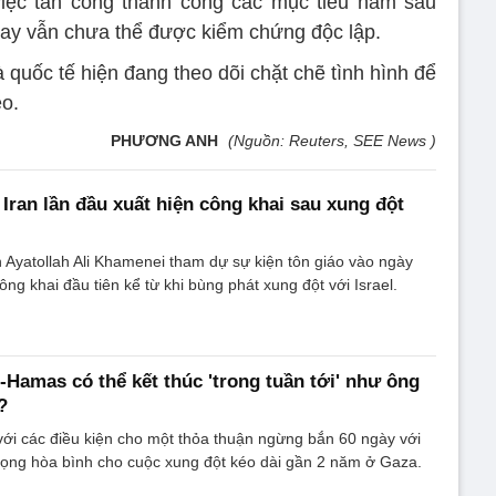
việc tấn công thành công các mục tiêu nằm sâu
 nay vẫn chưa thể được kiểm chứng độc lập.
quốc tế hiện đang theo dõi chặt chẽ tình hình để
eo.
PHƯƠNG ANH
(Nguồn: Reuters, SEE News )
 Iran lần đầu xuất hiện công khai sau xung đột
an Ayatollah Ali Khamenei tham dự sự kiện tôn giáo vào ngày
công khai đầu tiên kể từ khi bùng phát xung đột với Israel.
-Hamas có thể kết thúc 'trong tuần tới' như ông
?
 với các điều kiện cho một thỏa thuận ngừng bắn 60 ngày với
ọng hòa bình cho cuộc xung đột kéo dài gần 2 năm ở Gaza.