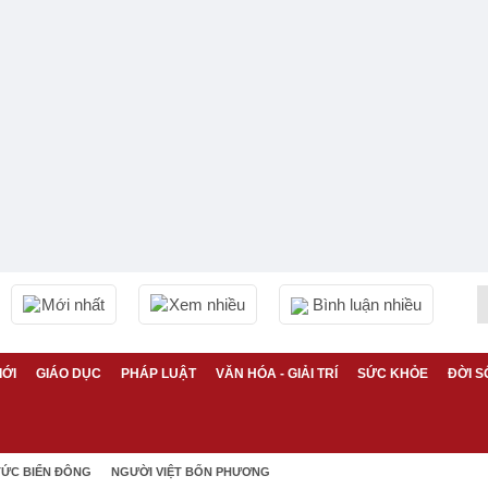
Mới nhất
Xem nhiều
Bình luận nhiều
IỚI
GIÁO DỤC
PHÁP LUẬT
VĂN HÓA - GIẢI TRÍ
SỨC KHỎE
ĐỜI S
TỨC BIỂN ĐÔNG
NGƯỜI VIỆT BỐN PHƯƠNG