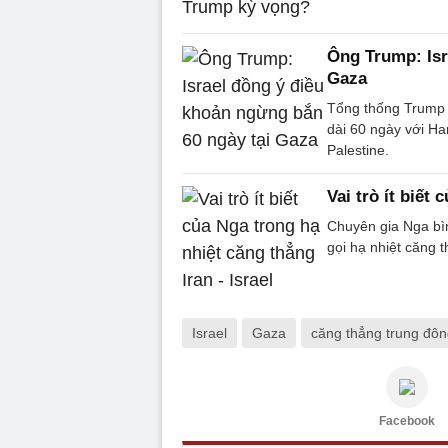
Ông Trump: Isr
Gaza
Tổng thống Trump c
dài 60 ngày với H
Palestine.
Vai trò ít biết
Chuyên gia Nga bì
gọi hạ nhiệt căng t
Israel
Gaza
căng thẳng trung đô
Facebook