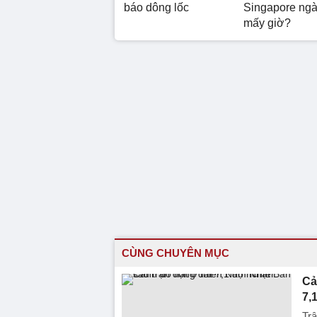
báo dông lốc
Singapore ngà
mấy giờ?
CÙNG CHUYÊN MỤC
Cả
7,
Trậ