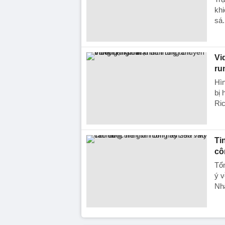
khi
sá.
Vi
ru
Hìn
bị 
Ric
Ti
cô
Tổn
ý v
Nh