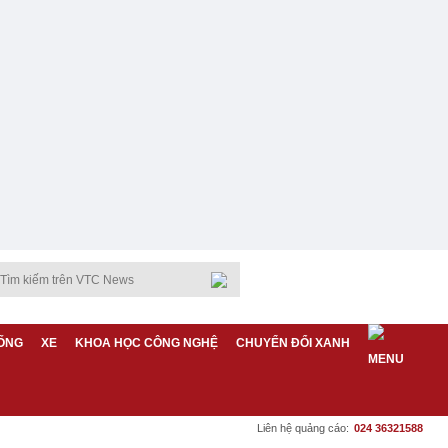
ỐNG
XE
KHOA HỌC CÔNG NGHỆ
CHUYỂN ĐỔI XANH
Liên hệ quảng cáo:
024 36321588