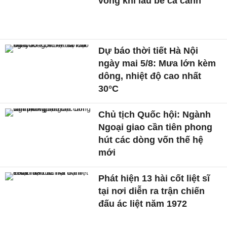
vong khi lau bể cá cảnh
Dự báo thời tiết Hà Nội
ngày mai 5/8: Mưa lớn kèm
dông, nhiệt độ cao nhất
30°C
Chủ tịch Quốc hội: Ngành
Ngoại giao cần tiên phong
hút các dòng vốn thế hệ
mới
Phát hiện 13 hài cốt liệt sĩ
tại nơi diễn ra trận chiến
đấu ác liệt năm 1972