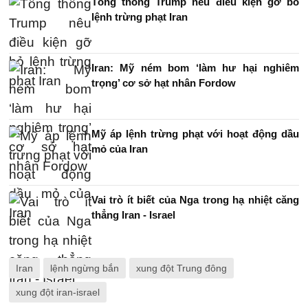
Tổng thống Trump nêu điều kiện gỡ bỏ
lệnh trừng phạt Iran
Iran: Mỹ ném bom ‘làm hư hại nghiêm
trọng’ cơ sở hạt nhân Fordow
Mỹ áp lệnh trừng phạt với hoạt động dầu
mỏ của Iran
Vai trò ít biết của Nga trong hạ nhiệt căng
thẳng Iran - Israel
Iran
lệnh ngừng bắn
xung đột Trung đông
xung đột iran-israel