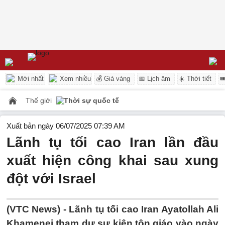
Mới nhất
Xem nhiều
💰 Giá vàng
📅 Lịch âm
☀️ Thời tiết

Thế giới
Thời sự quốc tế
Xuất bản ngày 06/07/2025 07:39 AM
Lãnh tụ tối cao Iran lần đầu
xuất hiện công khai sau xung
đột với Israel
(VTC News) -
Lãnh tụ tối cao Iran Ayatollah Ali
Khamenei tham dự sự kiện tôn giáo vào ngày