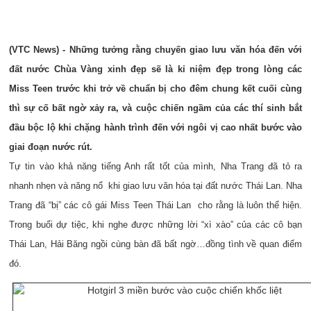
(VTC News) - Những tưởng rằng chuyến giao lưu văn hóa đến với
đất nước Chùa Vàng xinh đẹp sẽ là kỉ niệm đẹp trong lòng các
Miss Teen trước khi trở về chuẩn bị cho đêm chung kết cuối cùng
thì sự cố bất ngờ xảy ra, và cuộc chiến ngầm của các thí sinh bắt
đầu bộc lộ khi chặng hành trình đến với ngôi vị cao nhất bước vào
giai đoạn nước rút.
Tự tin vào khả năng tiếng
A
nh rất tốt của mình, Nha Trang đã tỏ ra
nhanh nhẹn và năng nổ khi giao lưu văn hóa tại đất nước Thái Lan. Nha
Trang đã “bị” các cô gái Miss Teen Thái Lan cho rằng là luôn thể hiện.
Trong buổi dự tiệc, khi nghe được những lời “xì xào” của các cô bạn
Thái Lan, Hải Băng ngồi cùng bàn đã bất ngờ…đồng tình về quan điểm
đó.