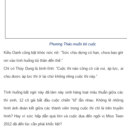
Phương Thảo muốn bỏ cuộc
Kiều Oanh cũng bật khóc nức nở: ”Sức chịu đựng có hạn, chưa bao giờ
rơi vào tình huống tủi thân đến thế.“
Chỉ có Thùy Dung là bình tĩnh: ”Cuộc thi nào cũng có cái vui, áp lực, ai
chịu được áp lực thì ở lại chứ không riêng cuộc thi này.“
Tình huống bất ngờ này đã làm nảy sinh hàng loạt mâu thuẫn giữa các
thí sinh, 12 cô gái bắt đầu cuộc chiến ”tố“ lẫn nhau. Không lẽ những
hình ảnh đoàn kết giữa các thành viên trong cuộc thi chỉ là trên truyền
hình? Hay vì sức hấp dẫn quá lớn và cuộc đua đến ngôi vị Miss Teen
2012 đã đến lúc cần phải khốc liệt?