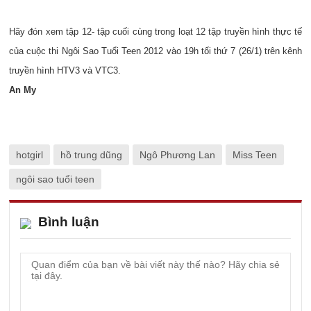
Hãy đón xem tập 12- tập cuối cùng trong loạt 12 tập truyền hình thực tế
của cuộc thi Ngôi Sao Tuổi Teen 2012 vào 19h tối thứ 7 (26/1) trên kênh
truyền hình HTV3 và VTC3.
An My
hotgirl
hồ trung dũng
Ngô Phương Lan
Miss Teen
ngôi sao tuổi teen
Bình luận