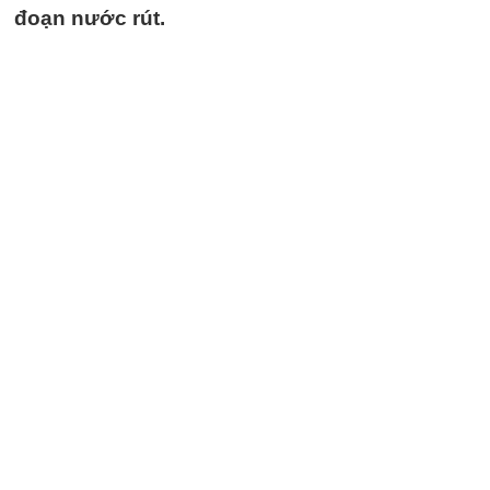
đoạn nước rút.