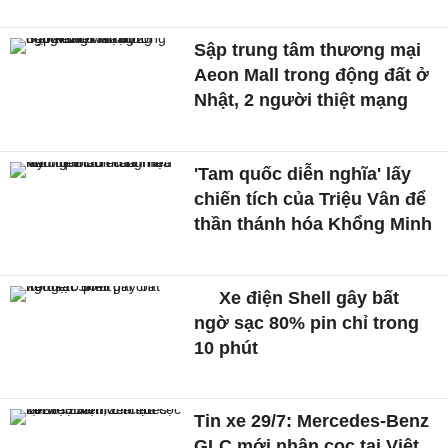
Sập trung tâm thương mại
Aeon Mall trong động đất ở
Nhật, 2 người thiệt mạng
'Tam quốc diễn nghĩa' lấy
chiến tích của Triệu Vân để
thần thánh hóa Khổng Minh
Xe điện Shell gây bất
ngờ sạc 80% pin chỉ trong
10 phút
Tin xe 29/7: Mercedes-Benz
GLC mới nhận cọc tại Việt