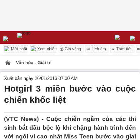
Mới nhất
Xem nhiều
💰 Giá vàng
📅 Lịch âm
☀️ Thời tiết

Văn hóa - Giải trí
Xuất bản ngày 26/01/2013 07:00 AM
Hotgirl 3 miền bước vào cuộc
chiến khốc liệt
(VTC News) - Cuộc chiến ngầm của các thí
sinh bắt đầu bộc lộ khi chặng hành trình đến
với ngôi vị cao nhất Miss Teen bước vào giai