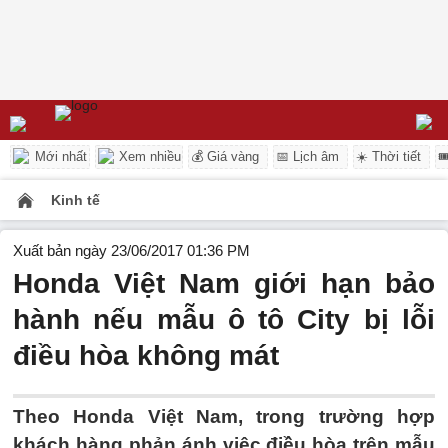
Mới nhất
Xem nhiều
💰 Giá vàng
📅 Lịch âm
☀️ Thời tiết

Kinh tế
Xuất bản ngày 23/06/2017 01:36 PM
Honda Việt Nam giới hạn bảo
hành nếu mẫu ô tô City bị lỗi
điều hòa không mát
Theo Honda Việt Nam, trong trường hợp
khách hàng phản ánh việc điều hòa trên mẫu