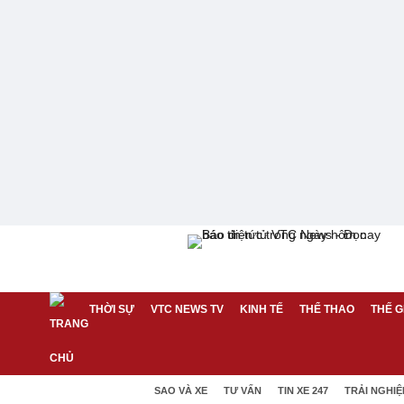
THỜI SỰ
VTC NEWS TV
KINH TẾ
THỂ THAO
THẾ G
SAO VÀ XE
TƯ VẤN
TIN XE 247
TRẢI NGHI