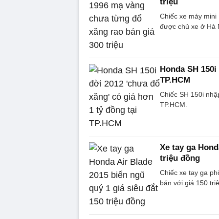
triệu
Chiếc xe máy mini
được chủ xe ở Hà N
Honda SH 150i 
TP.HCM
Chiếc SH 150i nhập
TP.HCM.
Xe tay ga Honda
triệu đồng
Chiếc xe tay ga p
bán với giá 150 tr