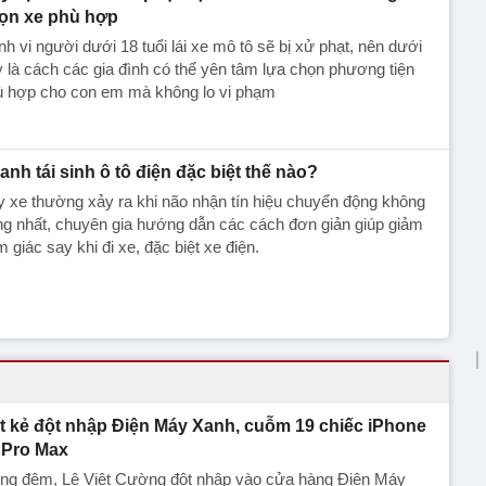
ọn xe phù hợp
h vi người dưới 18 tuổi lái xe mô tô sẽ bị xử phạt, nên dưới
 là cách các gia đình có thể yên tâm lựa chọn phương tiện
ù hợp cho con em mà không lo vi phạm
anh tái sinh ô tô điện đặc biệt thế nào?
 xe thường xảy ra khi não nhận tín hiệu chuyển động không
g nhất, chuyên gia hướng dẫn các cách đơn giản giúp giảm
 giác say khi đi xe, đặc biệt xe điện.
t kẻ đột nhập Điện Máy Xanh, cuỗm 19 chiếc iPhone
 Pro Max
ong đêm, Lê Việt Cường đột nhập vào cửa hàng Điện Máy