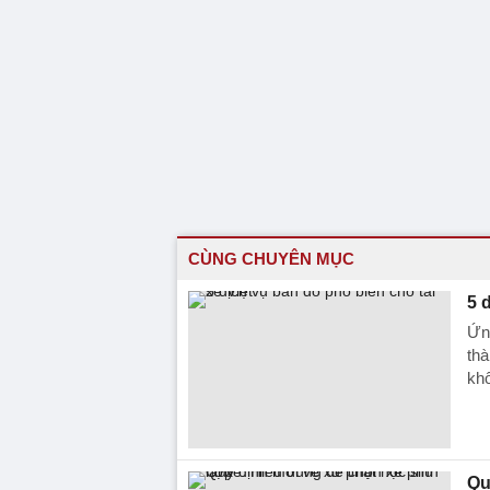
CÙNG CHUYÊN MỤC
5 
Ứn
thà
khô
Qu