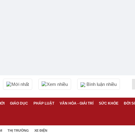
Mới nhất
Xem nhiều
Bình luận nhiều
IỚI
GIÁO DỤC
PHÁP LUẬT
VĂN HÓA - GIẢI TRÍ
SỨC KHỎE
ĐỜI S
ỆM
THỊ TRƯỜNG
XE ĐIỆN