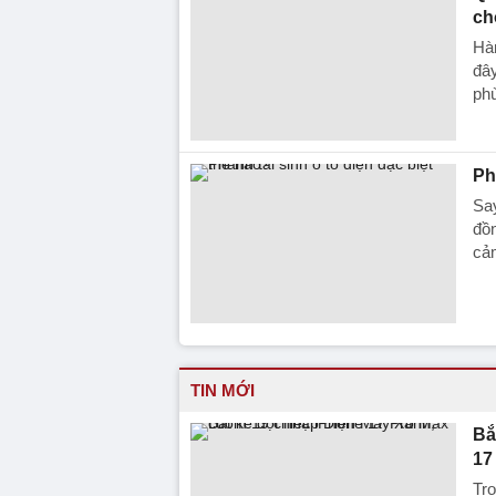
ch
Hàn
đây
ph
Ph
Say
đồn
cảm
TIN MỚI
Bắ
17
Tr