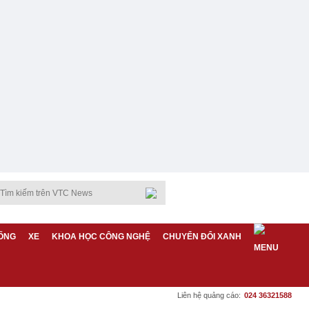
ỐNG
XE
KHOA HỌC CÔNG NGHỆ
CHUYỂN ĐỔI XANH
Liên hệ quảng cáo:
024 36321588