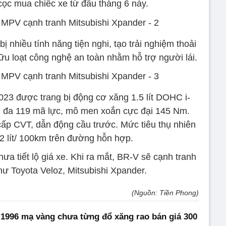
cọc mua chiếc xe từ đầu tháng 6 này.
bị nhiều tính năng tiện nghi, tạo trải nghiệm thoải
u loạt công nghệ an toàn nhằm hỗ trợ người lái.
3 được trang bị động cơ xăng 1.5 lít DOHC i-
i đa 119 mã lực, mô men xoắn cực đại 145 Nm.
cấp CVT, dẫn động cầu trước. Mức tiêu thụ nhiên
6.2 lít/ 100km trên đường hỗn hợp.
a tiết lộ giá xe. Khi ra mắt, BR-V sẽ cạnh tranh
hư Toyota Veloz, Mitsubishi Xpander.
(Nguồn: Tiền Phong)
1996 mạ vàng chưa từng đổ xăng rao bán giá 300