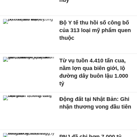
hủy
Bộ Y tế thu hồi số công bố
của 313 loại mỹ phẩm quen
thuộc
Từ vụ tuồn 4.410 tấn cua,
nầm lợn qua biên giới, lộ
đường dây buôn lậu 1.000
tỷ
Động đất tại Nhật Bản: Ghi
nhận thương vong đầu tiên
PNJ đã chi hơn 7.000 tỷ