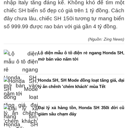
nhập Italy tăng đáng kể. Không khó để tìm một
chiếc SH biển số đẹp có giá trên
1 tỷ đồng
. Cách
đây chưa lâu, chiếc SH 150i tương tự mang biển
số 999.99 được rao bán với giá gần
4 tỷ đồng
.
(Nguồn: Zing News)
Lộ diện mẫu ô tô điện rẻ ngang Honda SH,
mở bán vào năm tới
Honda SH, SH Mode đồng loạt tăng giá, đại
lý ăn chênh 'chém khách' mùa Tết
Đại lý xả hàng tồn, Honda SH 350i đời cũ
giảm sâu chạm đáy