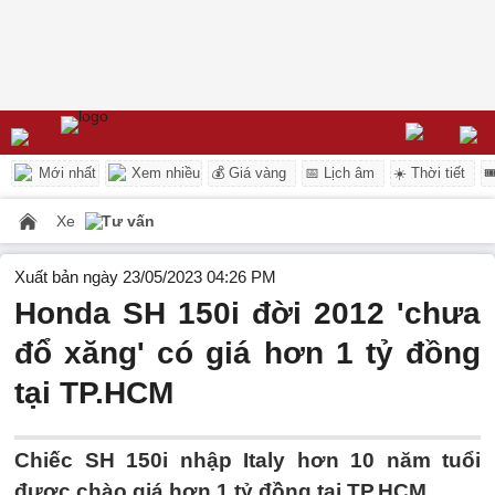
Mới nhất
Xem nhiều
💰 Giá vàng
📅 Lịch âm
☀️ Thời tiết

Xe
Tư vấn
Xuất bản ngày 23/05/2023 04:26 PM
Honda SH 150i đời 2012 'chưa
đổ xăng' có giá hơn 1 tỷ đồng
tại TP.HCM
Chiếc SH 150i nhập Italy hơn 10 năm tuổi
được chào giá hơn 1 tỷ đồng tại TP.HCM.