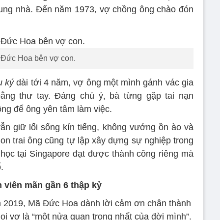
chung nhà. Đến năm 1973, vợ chồng ông chào đón
Đức Hoa bên vợ con.
u ký
dài tới 4 năm, vợ ông một mình gánh vác gia
bằng thư tay. Đáng chú ý, bà từng gặp tai nạn
ng để ông yên tâm làm việc.
ẫn giữ lối sống kín tiếng, không vướng ồn ào và
Con trai ông cũng tự lập xây dựng sự nghiệp trong
u học tại Singapore đạt được thành công riêng mà
.
 viên mãn gần 6 thập kỷ
m 2019, Mã Đức Hoa dành lời cảm ơn chân thành
i vợ là “một nửa quan trọng nhất của đời mình”.