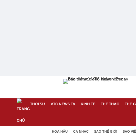
THỜI SỰ
VTC NEWS TV
KINH TẾ
THỂ THAO
THẾ G
HOA HẬU
CA NHẠC
SAO THẾ GIỚI
SAO VI