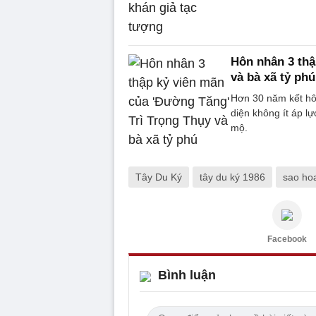
Hôn nhân 3 thậ
và bà xã tỷ phú
Hơn 30 năm kết hôn
diện không ít áp l
mộ.
Tây Du Ký
tây du ký 1986
sao ho
Facebook
Bình luận