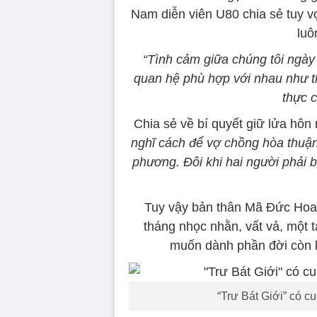
Nam diễn viên U80 chia sẻ tuy vợ
luô
“Tình cảm giữa chúng tôi ngày
quan hệ phù hợp với nhau như th
thực 
Chia sẻ về bí quyết giữ lửa hôn
nghĩ cách để vợ chồng hòa thuận
phương. Đôi khi hai người phải 
Tuy vậy bản thân Mã Đức Hoa 
tháng nhọc nhằn, vất vả, một 
muốn dành phần đời còn l
“Trư Bát Giới” có c