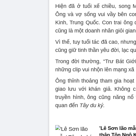
Hiện đã ở tuổi xế chiều, song 
Ông và vợ sống vui vầy bên con
Kinh, Trung Quốc. Con trai ông 
cũng là một doanh nhân giỏi gian
Vì thế, tuy tuổi tác đã cao, nh
cũng giữ tinh thần yêu đời, lạc q
Trong đời thường, “Trư Bát Giới
những clip vui nhộn lên mạng xã 
Ông thỉnh thoảng tham gia hoạt 
giao lưu với khán giả. Không c
truyền hình, ông cũng năng nổ 
quan đến
Tây du ký.
'Lê Sơn lão mẫu
thân Tôn Ngộ 