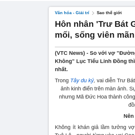
Văn hóa - Giải trí
Sao thế giới
Hôn nhân 'Trư Bát 
mối, sống viên mãn
(VTC News) -
So với vợ "Đường
Không" Lục Tiểu Linh Đồng thì
nhất.
Trong
Tây du ký
,
vai diễn Trư Bá
ảnh kinh điển trên màn ảnh. S
nhưng Mã Đức Hoa thành công
đồ
Nên
Không ít khán giả lầm tưởng v