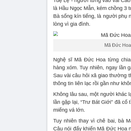
Tuệ Lệ - người từng vào vai Cao 
là Hầu Ngọc Mẫn, kém chồng 3 tu
Bà sống kín tiếng, là người phụ 
lòng vì gia đình.
Mã Đức Hoa 
Nghệ sĩ Mã Đức Hoa từng chia
hàng xóm. Tuy nhiên, ngay lần g
Sau vài câu hỏi xã giao thường t
thông tin liên lạc rồi gần như khô
Không lâu sau, một người khác lạ
lần gặp lại, “Trư Bát Giới” đã cố
miếng vá lớn.
Tuy nhiên thay vì chê bai, bà 
Câu nói đấy khiến Mã Đức Hoa n