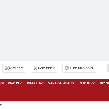
Mới nhất
Xem nhiều
Bình luận nhiều
IỚI
GIÁO DỤC
PHÁP LUẬT
VĂN HÓA - GIẢI TRÍ
SỨC KHỎE
ĐỜI S
ỆT