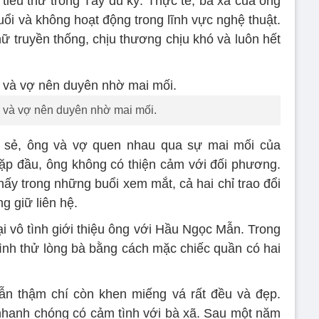
tiểu thư trong Tây du ký. Thực tế, bà xã của ông
ổi và không hoạt động trong lĩnh vực nghệ thuật.
nữ truyền thống, chịu thương chịu khó và luôn hết
và vợ nên duyên nhờ mai mối.
 sẻ, ông và vợ quen nhau qua sự mai mối của
ặp đầu, ông không có thiện cảm với đối phương.
hấy trong những buổi xem mắt, cả hai chỉ trao đổi
ng giữ liên hệ.
i vô tình giới thiệu ông với Hầu Ngọc Mẫn. Trong
 tình thử lòng bà bằng cách mặc chiếc quần có hai
Mẫn thậm chí còn khen miếng vá rất đều và đẹp.
hanh chóng có cảm tình với bà xã. Sau một năm