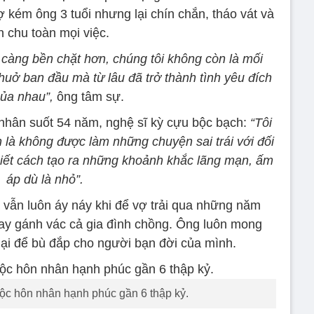
 kém ông 3 tuổi nhưng lại chín chắn, tháo vát và
n chu toàn mọi việc.
 càng bền chặt hơn, chúng tôi không còn là mối
uở ban đầu mà từ lâu đã trở thành tình yêu đích
của nhau”,
ông tâm sự.
 nhân suốt 54 năm, nghệ sĩ kỳ cựu bộc bạch:
“Tôi
 là không được làm những chuyện sai trái với đối
biết cách tạo ra những khoảnh khắc lãng mạn, ấm
áp dù là nhỏ”.
vẫn luôn áy náy khi để vợ trải qua những năm
tay gánh vác cả gia đình chồng. Ông luôn mong
ại để bù đắp cho người bạn đời của mình.
uộc hôn nhân hạnh phúc gần 6 thập kỷ.