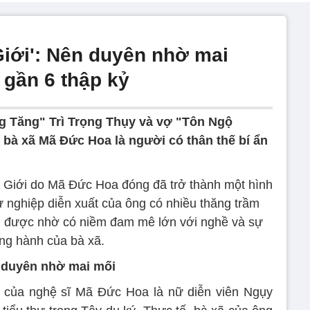
Giới': Nên duyên nhờ mai
 gần 6 thập kỷ
 Tăng" Trì Trọng Thụy và vợ "Tôn Ngộ
 bà xã Mã Đức Hoa là người có thân thế bí ẩn
t Giới do Mã Đức Hoa đóng đã trở thành một hình
ự nghiệp diễn xuất của ông có nhiều thăng trầm
 được nhờ có niềm đam mê lớn với nghề và sự
ng hành của bà xã.
 duyên nhờ mai mối
ợ của nghệ sĩ Mã Đức Hoa là nữ diễn viên Ngụy