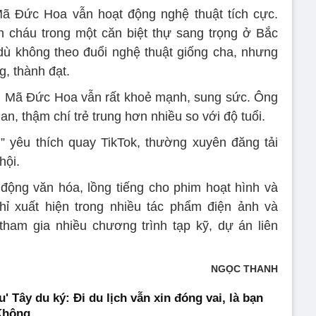
Mã Đức Hoa vẫn hoạt động nghệ thuật tích cực.
 cháu trong một căn biệt thự sang trọng ở Bắc
dù không theo đuổi nghệ thuật giống cha, nhưng
g, thành đạt.
ưng Mã Đức Hoa vẫn rất khoẻ mạnh, sung sức. Ông
uan, thậm chí trẻ trung hơn nhiều so với độ tuổi.
” yêu thích quay TikTok, thường xuyên đăng tải
hội.
động văn hóa, lồng tiếng cho phim hoạt hình và
hỉ xuất hiện trong nhiều tác phẩm điện ảnh và
tham gia nhiều chương trình tạp kỹ, dự án liên
NGỌC THANH
' Tây du ký: Đi du lịch vẫn xin đóng vai, là bạn
Không