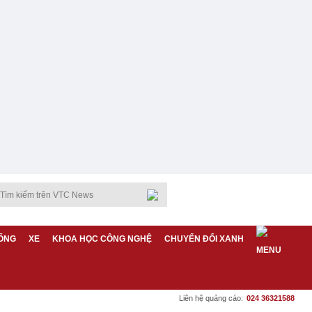
ỐNG
XE
KHOA HỌC CÔNG NGHỆ
CHUYỂN ĐỔI XANH
Liên hệ quảng cáo:
024 36321588