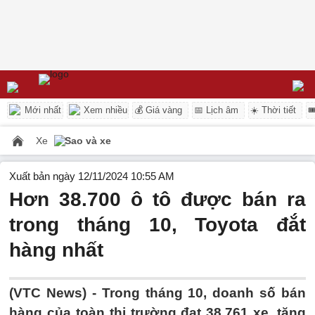
Mới nhất
Xem nhiều
💰 Giá vàng
📅 Lịch âm
☀️ Thời tiết

Xe
Sao và xe
Xuất bản ngày 12/11/2024 10:55 AM
Hơn 38.700 ô tô được bán ra
trong tháng 10, Toyota đắt
hàng nhất
(VTC News) -
Trong tháng 10, doanh số bán
hàng của toàn thị trường đạt 38.761 xe, tăng