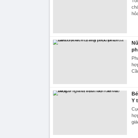
Tối
chá
hỏa
Nữ
ph
Ph
hợp
Cầ
Bé
Y 
Cục
hợp
giá