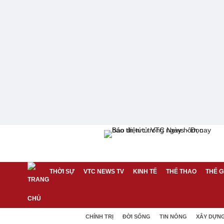
THỜI SỰ
VTC NEWS TV
KINH TẾ
THỂ THAO
THẾ G
CHÍNH TRỊ
ĐỜI SỐNG
TIN NÓNG
XÂY DỰN