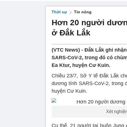
Thời sự
Tin nóng
Hơn 20 người dươn
ở Đắk Lắk
(VTC News) -
Đắk Lắk ghi nhận
SARS-CoV-2, trong đó có chùm 
Ea Ktur, huyện Cư Kuin.
Chiều 23/7, Sở Y tế Đắk Lắk ch
dương tính SARS-CoV-2, trong đó
huyện Cư Kuin.
Xét nghiệ
Cụ thể, 21 người tại buôn Jung A, 