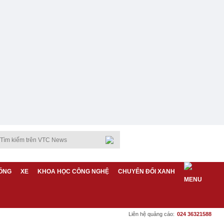
ỐNG
XE
KHOA HỌC CÔNG NGHỆ
CHUYỂN ĐỔI XANH
Liên hệ quảng cáo:
024 36321588