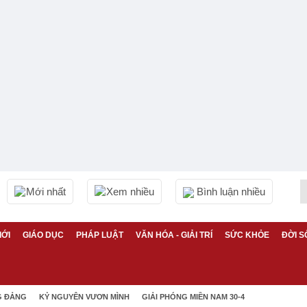
Mới nhất
Xem nhiều
Bình luận nhiều
IỚI
GIÁO DỤC
PHÁP LUẬT
VĂN HÓA - GIẢI TRÍ
SỨC KHỎE
ĐỜI S
G ĐẢNG
KỶ NGUYÊN VƯƠN MÌNH
GIẢI PHÓNG MIỀN NAM 30-4