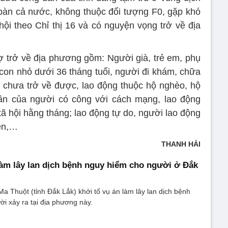
a bàn cả nước, không thuộc đối tượng F0, gặp khó
hội theo Chỉ thị 16 và có nguyện vọng trở về địa
 trở về địa phương gồm: Người già, trẻ em, phụ
con nhỏ dưới 36 tháng tuổi, người đi khám, chữa
 chưa trở về được, lao động thuộc hộ nghèo, hộ
hân của người có công với cách mạng, lao động
ã hội hằng tháng; lao động tự do, người lao động
iên,…
THANH HẢI
làm lây lan dịch bệnh nguy hiểm cho người ở Đắk
 Thuột (tỉnh Đắk Lắk) khởi tố vụ án làm lây lan dịch bệnh
i xảy ra tại địa phương này.