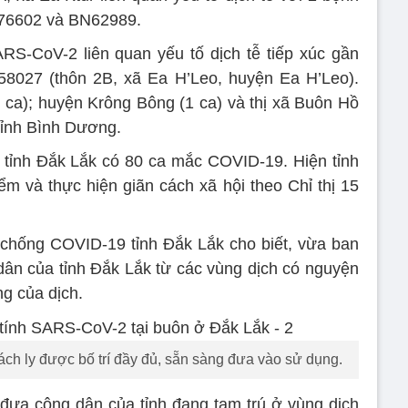
6602 và BN62989.
oV-2 liên quan yếu tố dịch tễ tiếp xúc gần
58027 (thôn 2B, xã Ea H’Leo, huyện Ea H’Leo).
ca); huyện Krông Bông (1 ca) và thị xã Buôn Hồ
 tỉnh Bình Dương.
àn tỉnh Đắk Lắk có 80 ca mắc COVID-19. Hiện tỉnh
ểm và thực hiện giãn cách xã hội theo Chỉ thị 15
chống COVID-19 tỉnh Đắk Lắk cho biết, vừa ban
ân của tỉnh Đắk Lắk từ các vùng dịch có nguyện
g của dịch.
ch ly được bố trí đầy đủ, sẵn sàng đưa vào sử dụng.
 đưa công dân của tỉnh đang tạm trú ở vùng dịch