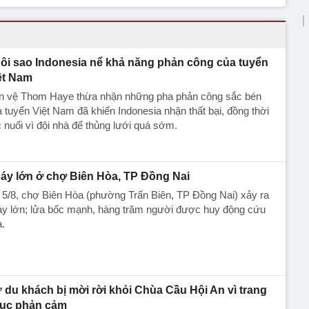
ôi sao Indonesia nể khả năng phản công của tuyển
ệt Nam
ền vệ Thom Haye thừa nhận những pha phản công sắc bén
 tuyển Việt Nam đã khiến Indonesia nhận thất bại, đồng thời
c nuối vì đội nhà để thủng lưới quá sớm.
áy lớn ở chợ Biên Hòa, TP Đồng Nai
 5/8, chợ Biên Hòa (phường Trấn Biên, TP Đồng Nai) xảy ra
y lớn; lửa bốc mạnh, hàng trăm người được huy động cứu
.
 du khách bị mời rời khỏi Chùa Cầu Hội An vì trang
ục phản cảm