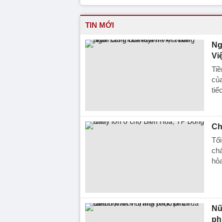
TIN MỚI
Ng
Vi
Ti
của
tiế
Ch
Tối
chá
hỏa
Nữ
ph