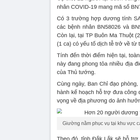
nhân COVID-19 mang mã số BN7
Có 3 trường hợp dương tính SARS-C
các bệnh nhân BN58026 và BN
Còn lại, tại TP Buôn Ma Thuột (2 
(1 ca) có yếu tố dịch tễ trở về từ
Tính đến thời điểm hiện tại, to
này đang phong tỏa nhiều địa đi
của Thủ tướng.
Cùng ngày, Ban Chỉ đạo phòng, 
hành kế hoạch hỗ trợ đưa công d
vọng về địa phương do ảnh hưởn
Giường nằm phục vụ tại khu vực cá
Theo đó, tỉnh Đắk Lắk sẽ hỗ trợ