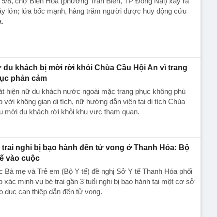
 5/8, chợ Biên Hòa (phường Trấn Biên, TP Đồng Nai) xảy ra
y lớn; lửa bốc mạnh, hàng trăm người được huy động cứu
.
 du khách bị mời rời khỏi Chùa Cầu Hội An vì trang
ục phản cảm
át hiện nữ du khách nước ngoài mặc trang phục không phù
 với không gian di tích, nữ hướng dẫn viên tại di tích Chùa
u mời du khách rời khỏi khu vực tham quan.
 trai nghi bị bạo hành đến tử vong ở Thanh Hóa: Bộ
tế vào cuộc
 Bà mẹ và Trẻ em (Bộ Y tế) đề nghị Sở Y tế Thanh Hóa phối
 xác minh vụ bé trai gần 3 tuổi nghi bị bạo hành tại một cơ sở
o dục can thiệp dẫn đến tử vong.