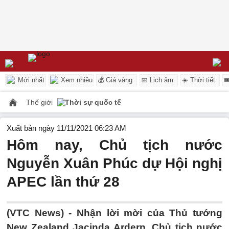
Mới nhất
Xem nhiều
💰 Giá vàng
📅 Lịch âm
☀️ Thời tiết

Thế giới
Thời sự quốc tế
Xuất bản ngày 11/11/2021 06:23 AM
Hôm nay, Chủ tịch nước
Nguyễn Xuân Phúc dự Hội nghị
APEC lần thứ 28
(VTC News) -
Nhận lời mời của Thủ tướng
New Zealand Jacinda Ardern, Chủ tịch nước