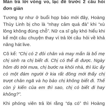
Màn trả lời vòng vo, lạc đề trước 2 câu hỏi
đơn giản
Tương tự như ở buổi họp báo mới đây, Hoàng
Thùy Linh bị cho là “nhạy cảm quá đà” khi “xù
lông không đúng chỗ”. Nữ ca sĩ gây khó hiểu khi
kể một câu chuyện thay vì trả lời câu hỏi về khả
năng hát live.
Cô kể:
“Chị có 2 đôi chân và may mắn là bố mẹ
chị sinh ra chị biết đi. Chị có thể đi được. Ngày
hôm đó trời mưa, chị bước ra khỏi nhà, thì lúc ấy
có một đám người ở kia rất đông mới thấy chị
trượt chân ngã và họ bảo chị không biết đi. Thế
còn ý kiến của em thì sao, chị có biết đi hay
không?”.
Khi phóng viên trả lời rằng “dạ có” thì Hoàng