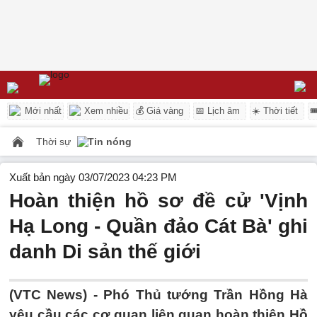
Mới nhất
Xem nhiều
💰 Giá vàng
📅 Lịch âm
☀️ Thời tiết

Thời sự
Tin nóng
Xuất bản ngày 03/07/2023 04:23 PM
Hoàn thiện hồ sơ đề cử 'Vịnh
Hạ Long - Quần đảo Cát Bà' ghi
danh Di sản thế giới
(VTC News) -
Phó Thủ tướng Trần Hồng Hà
yêu cầu các cơ quan liên quan hoàn thiện Hồ