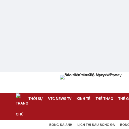
THỜI SỰ
VTC NEWS TV
KINH TẾ
THỂ THAO
THẾ G
BÓNG ĐÁ ANH
LỊCH THI ĐẤU BÓNG ĐÁ
BÓNG