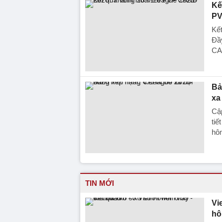
Kế
PV
Kế
Đầy
CA
Bả
xa
Cập
tiế
hô
TIN MỚI
Vi
hô