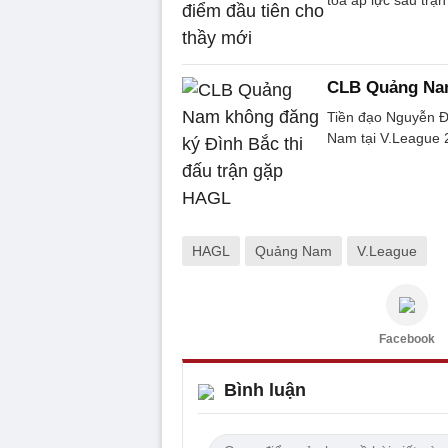
tỏa áp lực sau trậ
CLB Quảng Nam
Tiền đạo Nguyễn Đ
Nam tại V.League 
HAGL
Quảng Nam
V.League
Facebook
Bình luận