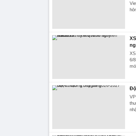
Vie
hôm
XS
ng
XS
6/8
mới
Độ
VP
thư
nhậ