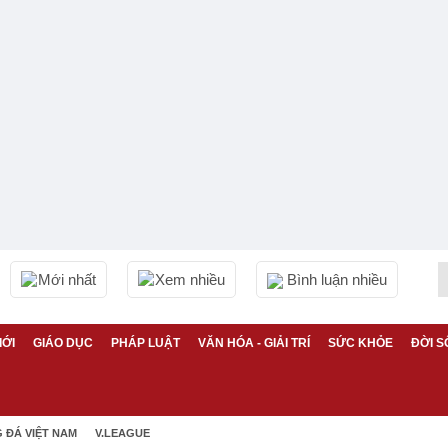
Mới nhất
Xem nhiều
Bình luận nhiều
IỚI
GIÁO DỤC
PHÁP LUẬT
VĂN HÓA - GIẢI TRÍ
SỨC KHỎE
ĐỜI S
 ĐÁ VIỆT NAM
V.LEAGUE