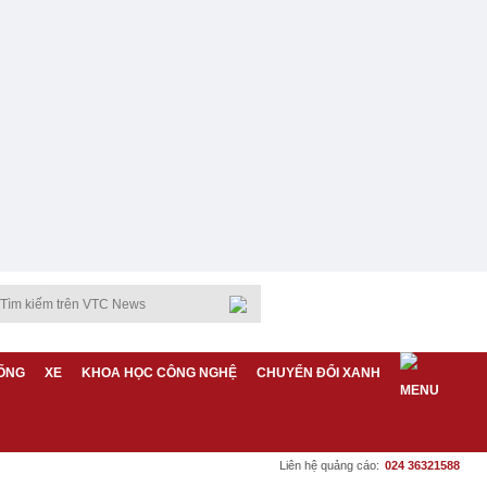
ỐNG
XE
KHOA HỌC CÔNG NGHỆ
CHUYỂN ĐỔI XANH
Liên hệ quảng cáo:
024 36321588