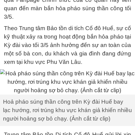
quan đến màn bắn hỏa pháo súng thần công tối
3/5.
Theo Trung tâm Bảo tồn di tích Cố đô Huế, sự cố
kỹ thuật xảy ra trong hoạt động bắn hỏa pháo tại
Kỳ đài vào tối 3/5 ảnh hưởng đến sự an toàn của
một số bà con, du khách và gia đình đang đứng
xem tại khu vực Phu Văn Lâu.
Hoả pháo súng thần công trên Kỳ đài Huế bay
lạc hướng, rơi trúng khu vực khán giả khiến nhiều
người hoảng sợ bỏ chạy. (Ảnh cắt từ clip)
Trung tâm Bảo tồn Di tích Cố đô Huế gửi lời xin