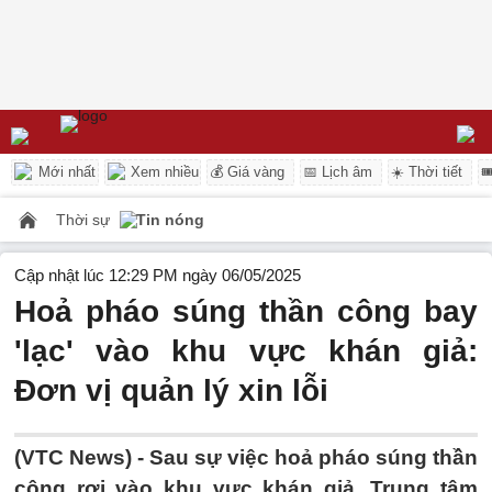
Mới nhất
Xem nhiều
💰 Giá vàng
📅 Lịch âm
☀️ Thời tiết

Thời sự
Tin nóng
Cập nhật lúc 12:29 PM ngày 06/05/2025
Hoả pháo súng thần công bay
'lạc' vào khu vực khán giả:
Đơn vị quản lý xin lỗi
(VTC News) -
Sau sự việc hoả pháo súng thần
công rơi vào khu vực khán giả, Trung tâm