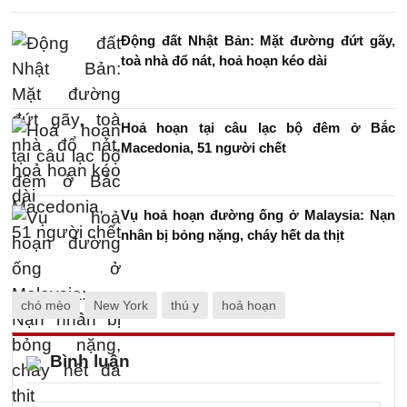
Động đất Nhật Bản: Mặt đường đứt gãy,
toà nhà đổ nát, hoả hoạn kéo dài
Hoả hoạn tại câu lạc bộ đêm ở Bắc
Macedonia, 51 người chết
Vụ hoả hoạn đường ống ở Malaysia: Nạn
nhân bị bỏng nặng, cháy hết da thịt
chó mèo
New York
thú y
hoả hoạn
Bình luận