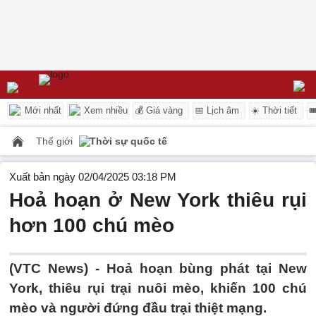
Mới nhất
Xem nhiều
💰 Giá vàng
📅 Lịch âm
☀️ Thời tiết

Thế giới
Thời sự quốc tế
Xuất bản ngày 02/04/2025 03:18 PM
Hoả hoạn ở New York thiêu rụi
hơn 100 chú mèo
(VTC News) -
Hoả hoạn bùng phát tại New
York, thiêu rụi trại nuôi mèo, khiến 100 chú
mèo và người đứng đầu trại thiệt mạng.