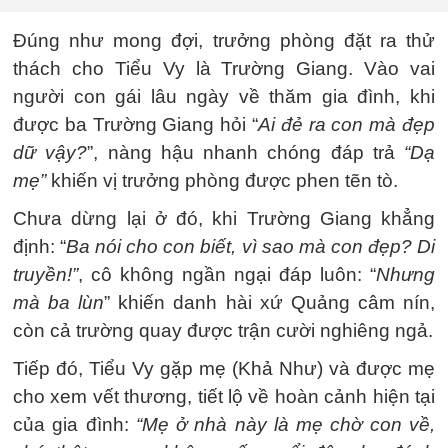
Đúng như mong đợi, trưởng phòng đặt ra thử
thách cho Tiểu Vy là Trường Giang. Vào vai
người con gái lâu ngày về thăm gia đình, khi
được ba Trường Giang hỏi “
Ai đẻ ra con mà đẹp
dữ vậy?
”, nàng hậu nhanh chóng đáp trả
“Dạ
mẹ”
khiến vị trưởng phòng được phen tẽn tò.
Chưa dừng lại ở đó, khi Trường Giang khẳng
định: “
Ba nói cho con biết, vì sao mà con đẹp? Di
truyền!”
, cô không ngần ngại đáp luôn: “
Nhưng
mà ba lùn
” khiến danh hài xứ Quảng câm nín,
còn cả trường quay được trận cười nghiêng ngả.
Tiếp đó, Tiểu Vy gặp mẹ (Khả Như) và được mẹ
cho xem vết thương, tiết lộ về hoàn cảnh hiện tại
của gia đình:
“Mẹ ở nhà này là mẹ chờ con về,