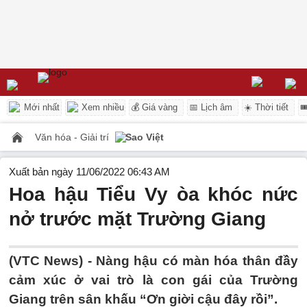
Mới nhất
Xem nhiều
💰 Giá vàng
📅 Lịch âm
☀️ Thời tiết

Văn hóa - Giải trí
Sao Việt
Xuất bản ngày 11/06/2022 06:43 AM
Hoa hậu Tiểu Vy òa khóc nức
nở trước mặt Trường Giang
(VTC News) -
Nàng hậu có màn hóa thân đầy
cảm xúc ở vai trò là con gái của Trường
Giang trên sân khấu “Ơn giời cậu đây rồi”.