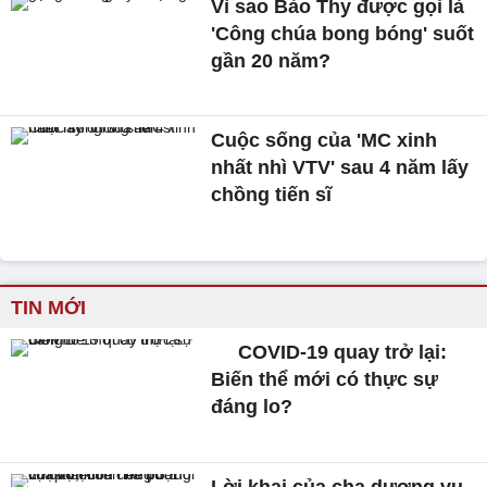
Vì sao Bảo Thy được gọi là
'Công chúa bong bóng' suốt
gần 20 năm?
Cuộc sống của 'MC xinh
nhất nhì VTV' sau 4 năm lấy
chồng tiến sĩ
TIN MỚI
COVID-19 quay trở lại:
Biến thể mới có thực sự
đáng lo?
Lời khai của cha dượng vụ