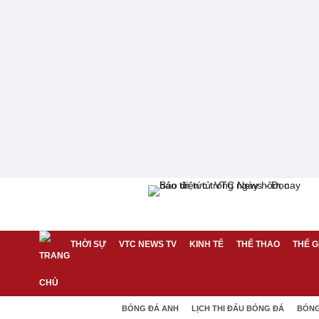
THỜI SỰ
VTC NEWS TV
KINH TẾ
THỂ THAO
THẾ G
BÓNG ĐÁ ANH
LỊCH THI ĐẤU BÓNG ĐÁ
BÓNG