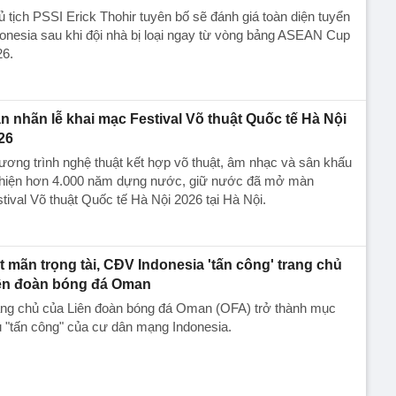
 tịch PSSI Erick Thohir tuyên bố sẽ đánh giá toàn diện tuyển
onesia sau khi đội nhà bị loại ngay từ vòng bảng ASEAN Cup
26.
n nhãn lễ khai mạc Festival Võ thuật Quốc tế Hà Nội
26
ơng trình nghệ thuật kết hợp võ thuật, âm nhạc và sân khấu
i hiện hơn 4.000 năm dựng nước, giữ nước đã mở màn
tival Võ thuật Quốc tế Hà Nội 2026 tại Hà Nội.
t mãn trọng tài, CĐV Indonesia 'tấn công' trang chủ
ên đoàn bóng đá Oman
ang chủ của Liên đoàn bóng đá Oman (OFA) trở thành mục
u "tấn công" của cư dân mạng Indonesia.