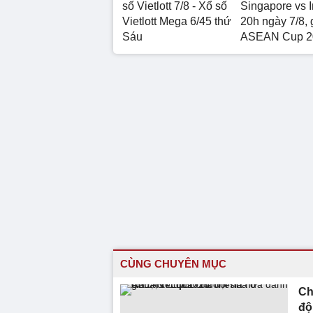
số Vietlott 7/8 - Xổ số
Singapore vs 
Vietlott Mega 6/45 thứ
20h ngày 7/8, 
Sáu
ASEAN Cup 2
CÙNG CHUYÊN MỤC
Ch
độ