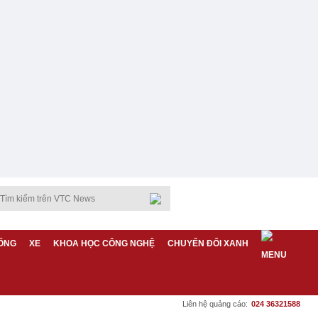
ỐNG
XE
KHOA HỌC CÔNG NGHỆ
CHUYỂN ĐỔI XANH
Liên hệ quảng cáo:
024 36321588