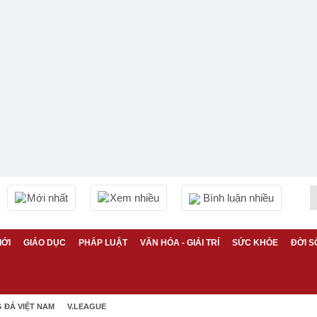
Mới nhất
Xem nhiều
Bình luận nhiều
IỚI
GIÁO DỤC
PHÁP LUẬT
VĂN HÓA - GIẢI TRÍ
SỨC KHỎE
ĐỜI S
 ĐÁ VIỆT NAM
V.LEAGUE