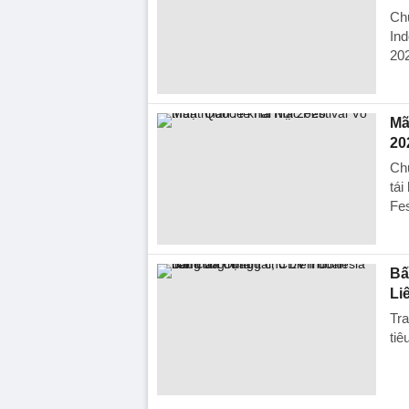
Chủ
Ind
20
Mã
20
Chư
tá
Fes
Bấ
Li
Tr
tiê