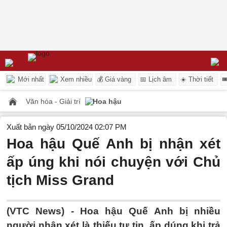
Mới nhất
Xem nhiều
💰 Giá vàng
📅 Lịch âm
☀️ Thời tiết

Văn hóa - Giải trí
Hoa hậu
Xuất bản ngày 05/10/2024 02:07 PM
Hoa hậu Quế Anh bị nhận xét
ấp úng khi nói chuyện với Chủ
tịch Miss Grand
(VTC News) -
Hoa hậu Quế Anh bị nhiều
người nhận xét là thiếu tự tin, ấp dúng khi trả