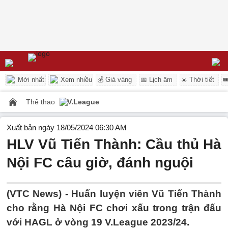
Mới nhất
Xem nhiều
💰 Giá vàng
📅 Lịch âm
☀️ Thời tiết

Thể thao
V.League
Xuất bản ngày 18/05/2024 06:30 AM
HLV Vũ Tiến Thành: Cầu thủ Hà
Nội FC câu giờ, đánh nguội
(VTC News) -
Huấn luyện viên Vũ Tiến Thành
cho rằng Hà Nội FC chơi xấu trong trận đấu
với HAGL ở vòng 19 V.League 2023/24.