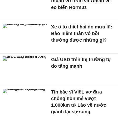
thuận với Iran và Oman về
eo biển Hormuz
Xe ô tô thiệt hại do mưa lũ:
Bảo hiểm thân vỏ bồi
thường được những gì?
Giá USD trên thị trường tự
do tăng mạnh
Tin bác sĩ Việt, vợ đưa
chồng hôn mê vượt
1.000km từ Lào về nước
giành lại sự sống