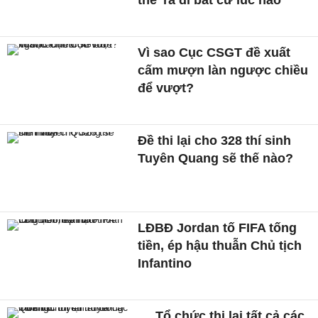
thể 'ra đi bất cứ lúc nào'
Vì sao Cục CSGT đề xuất
cấm mượn làn ngược chiều
để vượt?
Đề thi lại cho 328 thí sinh
Tuyên Quang sẽ thế nào?
LĐBĐ Jordan tố FIFA tống
tiền, ép hậu thuẫn Chủ tịch
Infantino
Tổ chức thi lại tất cả các