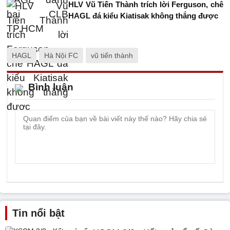
HLV Vũ Tiến Thành trích lời Ferguson, chê
HAGL đá kiểu Kiatisak không thắng được
HAGL
Hà Nội FC
vũ tiến thành
Bình luận
Tin nổi bật