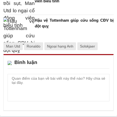
viên biểu tình
Hậu vệ Tottenham giúp cứu sống CĐV bị
đột quỵ
Man Utd
Ronaldo
Ngoại hạng Anh
Solskjaer
Bình luận