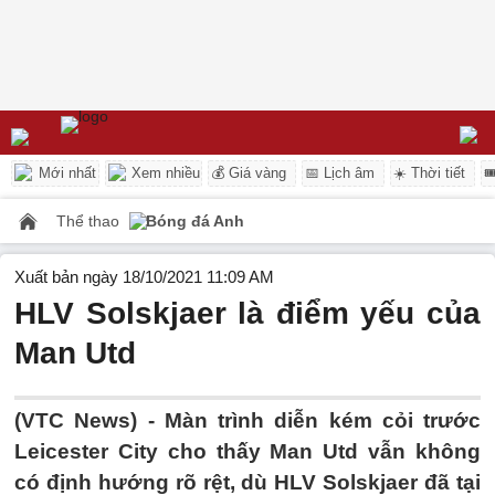
Mới nhất
Xem nhiều
💰 Giá vàng
📅 Lịch âm
☀️ Thời tiết

Thể thao
Bóng đá Anh
Xuất bản ngày 18/10/2021 11:09 AM
HLV Solskjaer là điểm yếu của
Man Utd
(VTC News) -
Màn trình diễn kém cỏi trước
Leicester City cho thấy Man Utd vẫn không
có định hướng rõ rệt, dù HLV Solskjaer đã tại