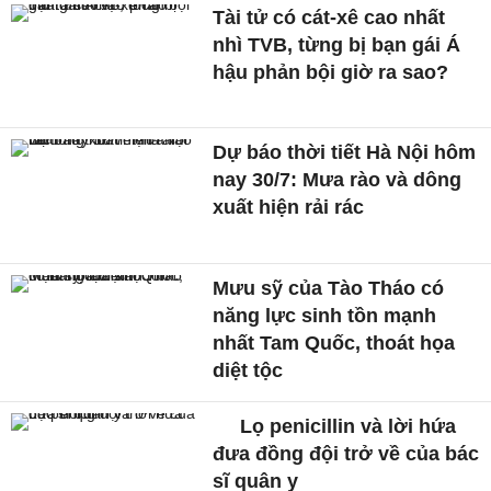
Tài tử có cát-xê cao nhất
nhì TVB, từng bị bạn gái Á
hậu phản bội giờ ra sao?
Dự báo thời tiết Hà Nội hôm
nay 30/7: Mưa rào và dông
xuất hiện rải rác
Mưu sỹ của Tào Tháo có
năng lực sinh tồn mạnh
nhất Tam Quốc, thoát họa
diệt tộc
Lọ penicillin và lời hứa
đưa đồng đội trở về của bác
sĩ quân y