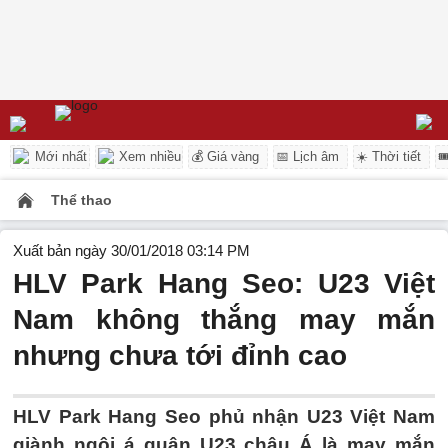
Mới nhất
Xem nhiều
💰 Giá vàng
📅 Lịch âm
☀️ Thời tiết

Thể thao
Xuất bản ngày 30/01/2018 03:14 PM
HLV Park Hang Seo: U23 Việt
Nam không thắng may mắn
nhưng chưa tới đỉnh cao
HLV Park Hang Seo phủ nhận U23 Việt Nam
giành ngôi á quân U23 châu Á là may mắn