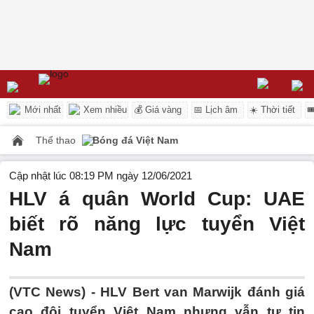
Mới nhất
Xem nhiều
💰 Giá vàng
📅 Lịch âm
☀️ Thời tiết

Thể thao
Bóng đá Việt Nam
Cập nhật lúc 08:19 PM ngày 12/06/2021
HLV á quân World Cup: UAE
biết rõ năng lực tuyển Việt
Nam
(VTC News) -
HLV Bert van Marwijk đánh giá
cao đội tuyển Việt Nam nhưng vẫn tự tin