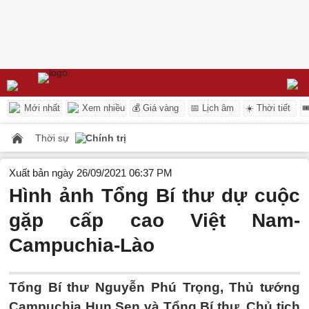
Mới nhất
Xem nhiều
💰 Giá vàng
📅 Lịch âm
☀️ Thời tiết

Thời sự
Chính trị
Xuất bản ngày 26/09/2021 06:37 PM
Hình ảnh Tổng Bí thư dự cuộc
gặp cấp cao Việt Nam-
Campuchia-Lào
Tổng Bí thư Nguyễn Phú Trọng, Thủ tướng
Campuchia Hun Sen và Tổng Bí thư, Chủ tịch