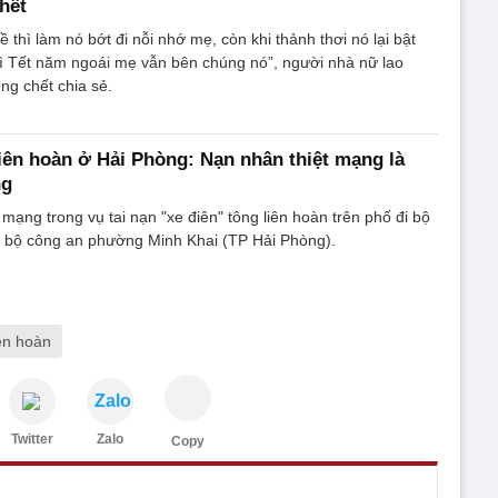
chết
ề thì làm nó bớt đi nỗi nhớ mẹ, còn khi thảnh thơi nó lại bật
ì Tết năm ngoái mẹ vẫn bên chúng nó”, người nhà nữ lao
ông chết chia sẻ.
 liên hoàn ở Hải Phòng: Nạn nhân thiệt mạng là
ng
mạng trong vụ tai nạn "xe điên" tông liên hoàn trên phố đi bộ
n bộ công an phường Minh Khai (TP Hải Phòng).
iên hoàn
Zalo
Twitter
Zalo
Copy