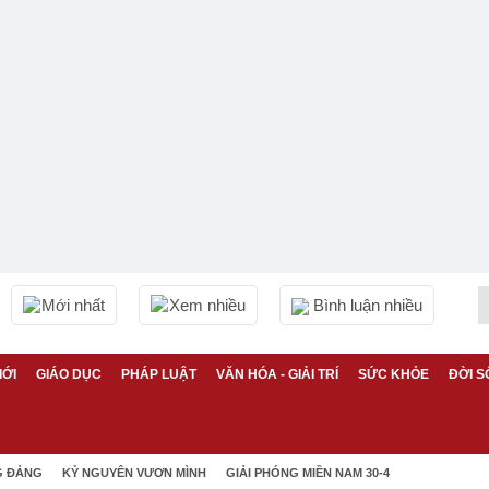
Mới nhất
Xem nhiều
Bình luận nhiều
IỚI
GIÁO DỤC
PHÁP LUẬT
VĂN HÓA - GIẢI TRÍ
SỨC KHỎE
ĐỜI S
G ĐẢNG
KỶ NGUYÊN VƯƠN MÌNH
GIẢI PHÓNG MIỀN NAM 30-4