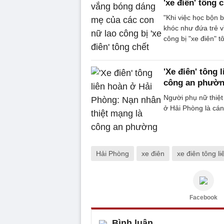
'xe điên' tông 
"Khi việc học bộn b
khóc như đứa trẻ v
công bị "xe điên" t
'Xe điên' tông
công an phườ
Người phụ nữ thiệt 
ở Hải Phòng là cá
Hải Phòng
xe điên
xe điên tông l
Facebook
Bình luận