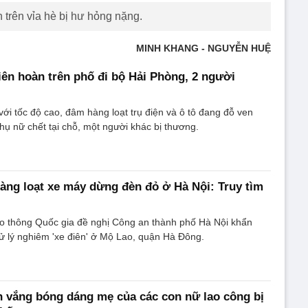
n trên vỉa hè bị hư hỏng nặng.
MINH KHANG - NGUYỄN HUỆ
liên hoàn trên phố đi bộ Hải Phòng, 2 người
với tốc độ cao, đâm hàng loạt trụ điện và ô tô đang đỗ ven
ụ nữ chết tại chỗ, một người khác bị thương.
hàng loạt xe máy dừng đèn đỏ ở Hà Nội: Truy tìm
ao thông Quốc gia đề nghị Công an thành phố Hà Nội khẩn
ử lý nghiêm 'xe điên' ở Mộ Lao, quận Hà Đông.
ên vắng bóng dáng mẹ của các con nữ lao công bị