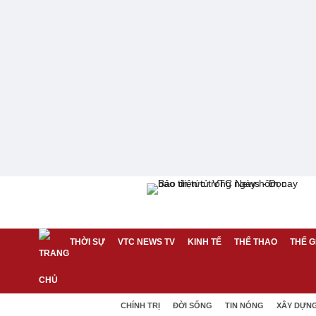
THỜI SỰ
VTC NEWS TV
KINH TẾ
THỂ THAO
THẾ G
CHÍNH TRỊ
ĐỜI SỐNG
TIN NÓNG
XÂY DỰN