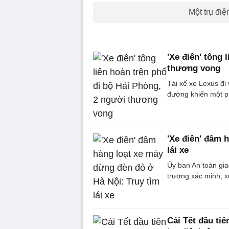
Một trụ điệ
'Xe điên' tông 
thương vong
Tài xế xe Lexus đi 
đường khiến một ph
'Xe điên' đâm 
lái xe
Ủy ban An toàn gi
trương xác minh, x
Cái Tết đầu ti