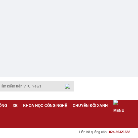
ỐNG
XE
KHOA HỌC CÔNG NGHỆ
CHUYỂN ĐỔI XANH
Liên hệ quảng cáo:
024 36321588