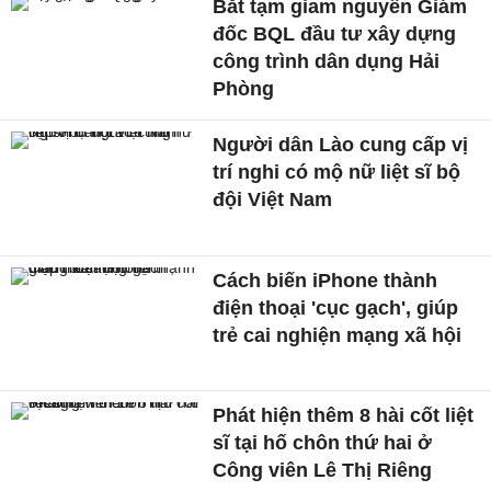
Bắt tạm giam nguyên Giám
đốc BQL đầu tư xây dựng
công trình dân dụng Hải
Phòng
Người dân Lào cung cấp vị
trí nghi có mộ nữ liệt sĩ bộ
đội Việt Nam
Cách biến iPhone thành
điện thoại 'cục gạch', giúp
trẻ cai nghiện mạng xã hội
Phát hiện thêm 8 hài cốt liệt
sĩ tại hố chôn thứ hai ở
Công viên Lê Thị Riêng