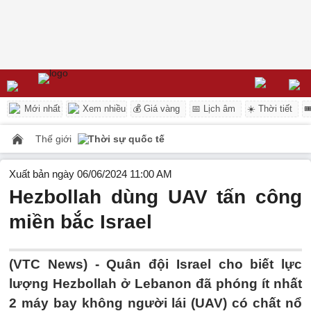
Mới nhất
Xem nhiều
💰 Giá vàng
📅 Lịch âm
☀️ Thời tiết

Thế giới
Thời sự quốc tế
Xuất bản ngày 06/06/2024 11:00 AM
Hezbollah dùng UAV tấn công
miền bắc Israel
(VTC News) -
Quân đội Israel cho biết lực
lượng Hezbollah ở Lebanon đã phóng ít nhất
2 máy bay không người lái (UAV) có chất nổ