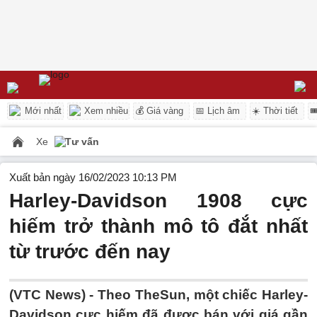
Mới nhất
Xem nhiều
💰 Giá vàng
📅 Lịch âm
☀️ Thời tiết

Xe
Tư vấn
Xuất bản ngày 16/02/2023 10:13 PM
Harley-Davidson 1908 cực
hiếm trở thành mô tô đắt nhất
từ trước đến nay
(VTC News) -
Theo TheSun, một chiếc Harley-
Davidson cực hiếm đã được bán với giá gần