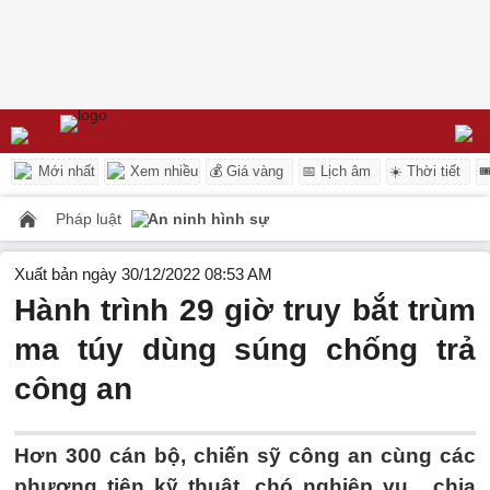
Mới nhất
Xem nhiều
💰 Giá vàng
📅 Lịch âm
☀️ Thời tiết

Pháp luật
An ninh hình sự
Xuất bản ngày 30/12/2022 08:53 AM
Hành trình 29 giờ truy bắt trùm
ma túy dùng súng chống trả
công an
Hơn 300 cán bộ, chiến sỹ công an cùng các
phương tiện kỹ thuật, chó nghiệp vụ , chia