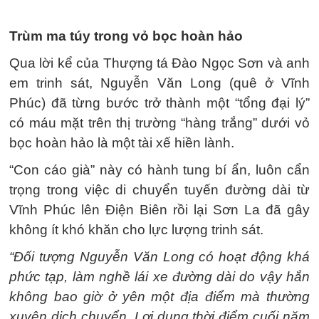
Trùm ma túy trong vỏ bọc hoàn hảo
Qua lời kể của Thượng tá Đào Ngọc Sơn và anh
em trinh sát, Nguyễn Văn Long (quê ở Vĩnh
Phúc) đã từng bước trở thành một “tổng đại lý”
có máu mặt trên thị trường “hàng trắng” dưới vỏ
bọc hoàn hảo là một tài xế hiền lành.
“Con cáo già” này có hành tung bí ẩn, luôn cẩn
trọng trong việc di chuyển tuyến đường dài từ
Vĩnh Phúc lên Điện Biên rồi lại Sơn La đã gây
không ít khó khăn cho lực lượng trinh sát.
“Đối tượng Nguyễn Văn Long có hoạt động khá
phức tạp, làm nghề lái xe đường dài do vậy hắn
không bao giờ ở yên một địa điểm mà thường
xuyên dịch chuyển. Lợi dụng thời điểm cuối năm