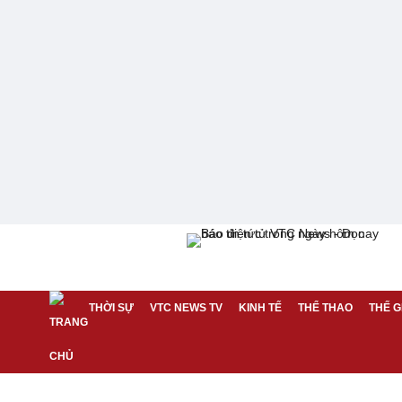
THỜI SỰ
VTC NEWS TV
KINH TẾ
THỂ THAO
THẾ G