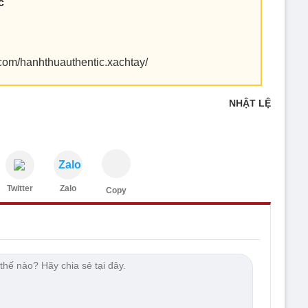
c
com/hanhthuauthentic.xachtay/
NHẬT LỆ
Zalo
Twitter
Zalo
Copy