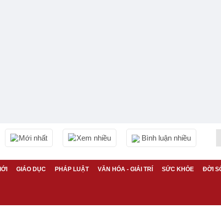
Mới nhất
Xem nhiều
Bình luận nhiều
IỚI
GIÁO DỤC
PHÁP LUẬT
VĂN HÓA - GIẢI TRÍ
SỨC KHỎE
ĐỜI S