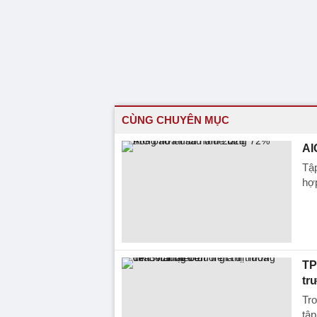
CÙNG CHUYÊN MỤC
AI
Tập
hợp
TP
tr
Tro
tập