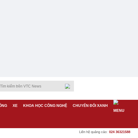
ỐNG
XE
KHOA HỌC CÔNG NGHỆ
CHUYỂN ĐỔI XANH
Liên hệ quảng cáo:
024 36321588