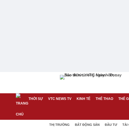
THỜI SỰ
VTC NEWS TV
KINH TẾ
THỂ THAO
THẾ G
THỊ TRƯỜNG
BẤT ĐỘNG SẢN
ĐẦU TƯ
TÀI