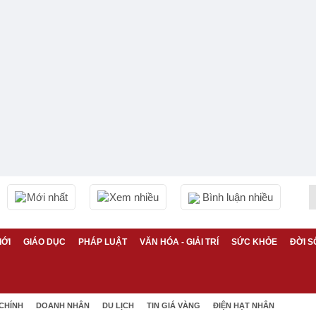
Mới nhất
Xem nhiều
Bình luận nhiều
IỚI
GIÁO DỤC
PHÁP LUẬT
VĂN HÓA - GIẢI TRÍ
SỨC KHỎE
ĐỜI S
 CHÍNH
DOANH NHÂN
DU LỊCH
TIN GIÁ VÀNG
ĐIỆN HẠT NHÂN