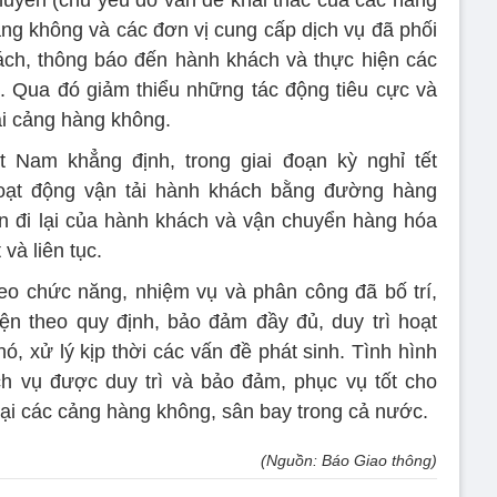
huyến (chủ yếu do vấn đề khai thác của các hãng
g không và các đơn vị cung cấp dịch vụ đã phối
ách, thông báo đến hành khách và thực hiện các
. Qua đó giảm thiểu những tác động tiêu cực và
ại cảng hàng không.
Nam khẳng định, trong giai đoạn kỳ nghỉ tết
oạt động vận tải hành khách bằng đường hàng
n đi lại của hành khách và vận chuyển hàng hóa
và liên tục.
eo chức năng, nhiệm vụ và phân công đã bố trí,
ện theo quy định, bảo đảm đầy đủ, duy trì hoạt
ó, xử lý kịp thời các vấn đề phát sinh. Tình hình
ch vụ được duy trì và bảo đảm, phục vụ tốt cho
tại các cảng hàng không, sân bay trong cả nước.
(Nguồn: Báo Giao thông)