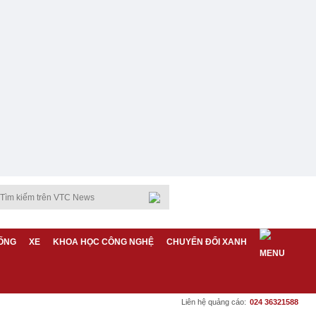
ỐNG
XE
KHOA HỌC CÔNG NGHỆ
CHUYỂN ĐỔI XANH
Liên hệ quảng cáo:
024 36321588