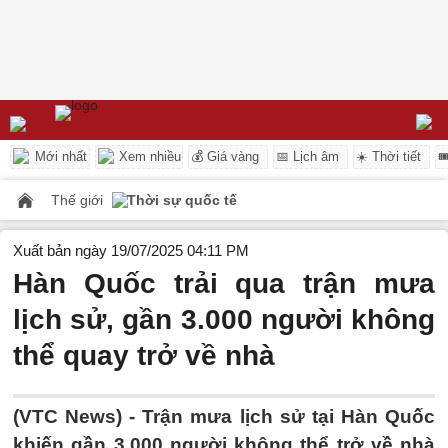
Mới nhất
Xem nhiều
💰 Giá vàng
📅 Lịch âm
☀️ Thời tiết

Thế giới
Thời sự quốc tế
Xuất bản ngày 19/07/2025 04:11 PM
Hàn Quốc trải qua trận mưa
lịch sử, gần 3.000 người không
thể quay trở về nhà
(VTC News) -
Trận mưa lịch sử tại Hàn Quốc
khiến gần 3.000 người không thể trở về nhà