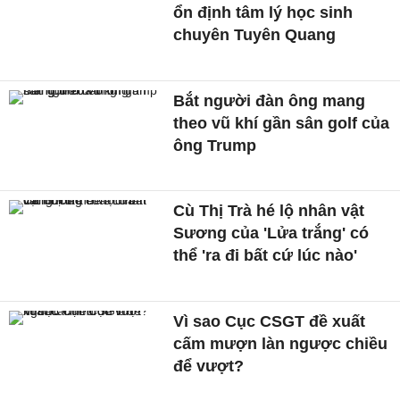
ổn định tâm lý học sinh
chuyên Tuyên Quang
Bắt người đàn ông mang
theo vũ khí gần sân golf của
ông Trump
Cù Thị Trà hé lộ nhân vật
Sương của 'Lửa trắng' có
thể 'ra đi bất cứ lúc nào'
Vì sao Cục CSGT đề xuất
cấm mượn làn ngược chiều
để vượt?