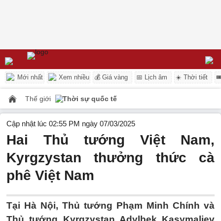
Mới nhất
Xem nhiều
💰 Giá vàng
📅 Lịch âm
☀️ Thời tiết

Thế giới
Thời sự quốc tế
Cập nhật lúc 02:55 PM ngày 07/03/2025
Hai Thủ tướng Việt Nam,
Kyrgzystan thưởng thức cà
phê Việt Nam
Tại Hà Nội, Thủ tướng Phạm Minh Chính và
Thủ tướng Kyrgzystan Adylbek Kasymaliev