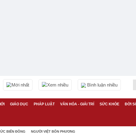
Mới nhất
Xem nhiều
Bình luận nhiều
IỚI
GIÁO DỤC
PHÁP LUẬT
VĂN HÓA - GIẢI TRÍ
SỨC KHỎE
ĐỜI S
TỨC BIỂN ĐÔNG
NGƯỜI VIỆT BỐN PHƯƠNG