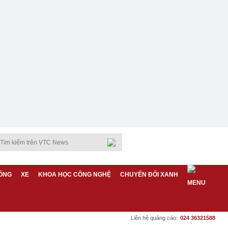
ỐNG
XE
KHOA HỌC CÔNG NGHỆ
CHUYỂN ĐỔI XANH
Liên hệ quảng cáo:
024 36321588