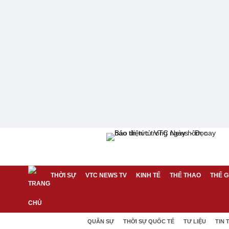
THỜI SỰ
VTC NEWS TV
KINH TẾ
THỂ THAO
THẾ G
QUÂN SỰ
THỜI SỰ QUỐC TẾ
TƯ LIỆU
TIN 