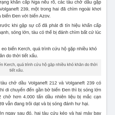
rạng khẩn cấp Nga nêu rõ, các tàu chở dầu gặp
olganeft 239, một trong hai đã chìm ngoài khơi
a biển Đen với biển Azov.
trước khi gặp sự cố đã phát đi tín hiệu khẩn cấp
ạnh, sóng lớn, tàu có thể bị đánh chìm bất cứ lúc
n Kerch, quá trình cứu hộ gặp nhiều khó khăn do thời
tiết xấu.
 tàu chở dầu Volganeft 212 và Volganeft 239 có
hi di chuyển đến gần bờ biển Đen thì bị sóng lớn
12 chở hơn 4.000 tấn dầu nhiên liệu bị mắc cạn
39 vẫn đang trôi dạt và bị sóng đánh hư hại.
n ngay sau đó, hai tàu cứu kéo và hai máy bay