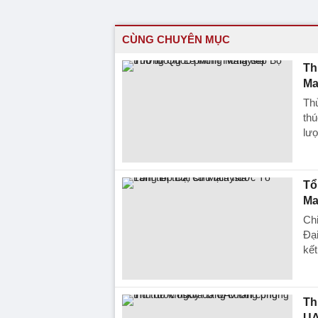
CÙNG CHUYÊN MỤC
Th
Ma
Th
thú
lượ
Tổ
Ma
Chi
Đại
kết
Th
UA