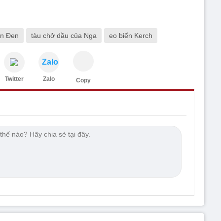
ển Đen
tàu chở dầu của Nga
eo biển Kerch
Zalo
Twitter
Zalo
Copy